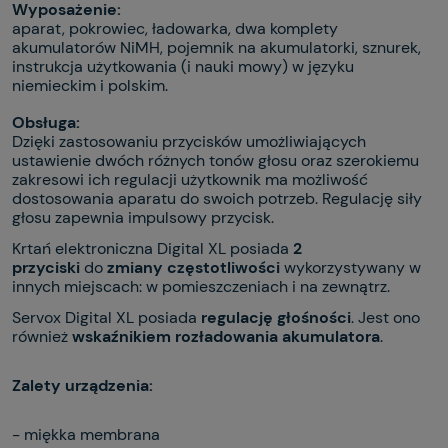
Wyposażenie:
aparat, pokrowiec, ładowarka, dwa komplety
akumulatorów NiMH, pojemnik na akumulatorki, sznurek,
instrukcja użytkowania (i nauki mowy) w języku
niemieckim i polskim.
Obsługa:
Dzięki zastosowaniu przycisków umożliwiających
ustawienie dwóch różnych tonów głosu oraz szerokiemu
zakresowi ich regulacji użytkownik ma możliwość
dostosowania aparatu do swoich potrzeb. Regulację siły
głosu zapewnia impulsowy przycisk.
Krtań elektroniczna Digital XL posiada
2
przyciski
do
zmiany częstotliwości
wykorzystywany w
innych miejscach:
w pomieszczeniach i
na zewnątrz.
Servox Digital XL posiada
regulację głośności
. Jest ono
również
wskaźnikiem rozładowania akumulatora
.
Zalety urządzenia:
- miękka membrana