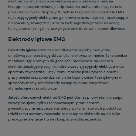
elektromiograficznego wprowadza się je do badanego mięśnia.
Następnie pacjent wykonuje odpowiednie ruchy, które mają na celu
pobudzenie mięśni do pracy. W trakcie tego procesu elektrody EMG
rejestrują sygnały elektryczne generowane przez mięśnie i przekazują je
do aparatury zewnętrznej. Analiza tych sygnałów pozwala na ocenę
funkcjonowania mięśni oraz wykrycie ewentualnych nieprawidłowości.
Elektrody igłowe EMG
Elektrody igłowe EMG
to specjalistyczne wyroby medyczne,
umożliwiające rejestrację aktywności elektrycznej mięśni. Są to cienkie,
metalowe igły o różnych długościach i średnicach. Na końcach
elektrod znajdują się czujniki, które przesyłają sygnały elektryczne do
aparatury zewnętrznej. Dzięki temu możliwe jest uzyskanie obrazu
pracy mięśni oraz sprawdzenie ich funkcjonowania. Poza igłowymi w
sprzedaży mamy też elektrody samoprzylepne, obrączkowe,
stymulacyjne oraz odbiorcze.
Jakość oferowanych elektrod EMG jest dla nas priorytetem, dlatego
współpracujemy tylko z renomowanymi producentami,
gwarantującymi najwyższe standardy wykonania swoich produktów.
Dzięki temu możemy zapewnić, że dostępne elektrody są nie tylko
precyzyjne, ale także trwałe i bezpieczne dla pacjentów.