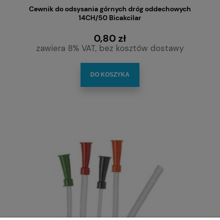
Cewnik do odsysania górnych dróg oddechowych
14CH/50 Bicakcilar
0,80 zł
zawiera 8% VAT, bez kosztów dostawy
DO KOSZYKA