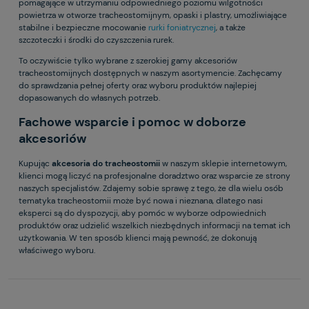
pomagające w utrzymaniu odpowiedniego poziomu wilgotności
powietrza w otworze tracheostomijnym, opaski i plastry, umożliwiające
stabilne i bezpieczne mocowanie
rurki foniatrycznej
, a także
szczoteczki i środki do czyszczenia rurek.
To oczywiście tylko wybrane z szerokiej gamy akcesoriów
tracheostomijnych dostępnych w naszym asortymencie. Zachęcamy
do sprawdzania pełnej oferty oraz wyboru produktów najlepiej
dopasowanych do własnych potrzeb.
Fachowe wsparcie i pomoc w doborze
akcesoriów
Kupując
akcesoria do tracheostomii
w naszym sklepie internetowym,
klienci mogą liczyć na profesjonalne doradztwo oraz wsparcie ze strony
naszych specjalistów. Zdajemy sobie sprawę z tego, że dla wielu osób
tematyka tracheostomii może być nowa i nieznana, dlatego nasi
eksperci są do dyspozycji, aby pomóc w wyborze odpowiednich
produktów oraz udzielić wszelkich niezbędnych informacji na temat ich
użytkowania. W ten sposób klienci mają pewność, że dokonują
właściwego wyboru.