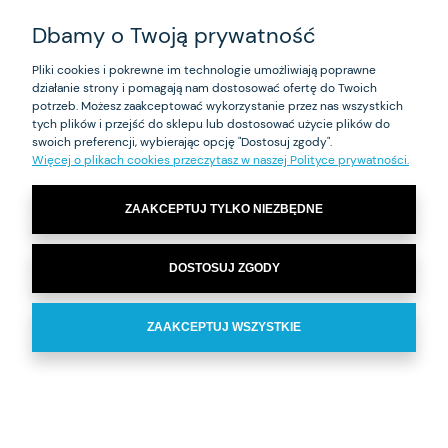
Dbamy o Twoją prywatność
Pliki cookies i pokrewne im technologie umożliwiają poprawne
działanie strony i pomagają nam dostosować ofertę do Twoich
Cewnik do odsysania górnych dróg oddechowych
potrzeb. Możesz zaakceptować wykorzystanie przez nas wszystkich
16CH/50 Bicakcilar
tych plików i przejść do sklepu lub dostosować użycie plików do
swoich preferencji, wybierając opcję "Dostosuj zgody".
0,80 zł
Więcej o plikach cookies przeczytasz w naszej Polityce prywatności.
zawiera 8% VAT, bez kosztów dostawy
ZAAKCEPTUJ TYLKO NIEZBĘDNE
DO KOSZYKA
DOSTOSUJ ZGODY
ZAAKCEPTUJ WSZYSTKIE