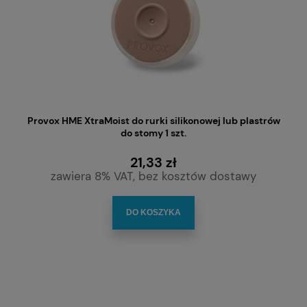
Provox HME XtraMoist do rurki silikonowej lub plastrów
do stomy 1 szt.
21,33 zł
zawiera 8% VAT, bez kosztów dostawy
DO KOSZYKA