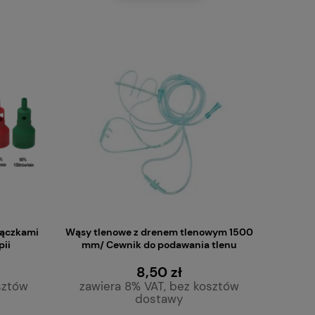
łączkami
Wąsy tlenowe z drenem tlenowym 1500
pii
mm/ Cewnik do podawania tlenu
8,50 zł
sztów
zawiera 8% VAT, bez kosztów
dostawy