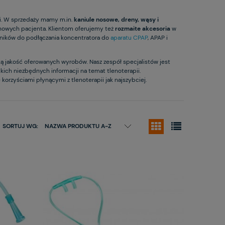
i. W sprzedaży mamy m.in.
kaniule nosowe, dreny, wąsy i
owych pacjenta. Klientom oferujemy też
rozmaite akcesoria
w
czników do podłączania koncentratora do
aparatu CPAP
, APAP i
ką jakość oferowanych wyrobów. Nasz zespół specjalistów jest
ich niezbędnych informacji na temat tlenoterapii.
korzyściami płynącymi z tlenoterapii jak najszybciej.
SORTUJ WG:
NAZWA PRODUKTU A-Z