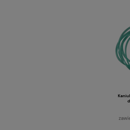
Kaniul
d
zawi