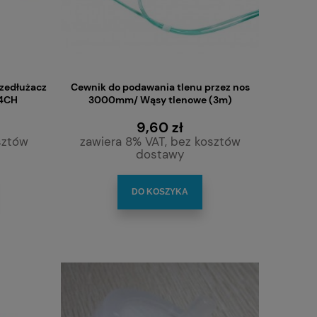
rzedłużacz
Cewnik do podawania tlenu przez nos
14CH
3000mm/ Wąsy tlenowe (3m)
9,60 zł
sztów
zawiera 8% VAT, bez kosztów
dostawy
ik
Apaszka osłonowa otwór
Rurka tracheostomij
rki
tracheostomijny, biała, 100% bawełna
manki
DO KOSZYKA
m
33,00 zł
230,
DO KOSZYKA
DO KO