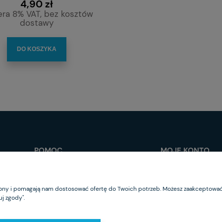
4,90 zł
era 8% VAT, bez kosztów
dostawy
DO KOSZYKA
POMOC
MOJE KONTO
Jak kupować?
Logowanie
Regulamin sklepu
Moje zamówienia
trony i pomagają nam dostosować ofertę do Twoich potrzeb. Możesz zaakceptować 
Częste pytania
Przechowalnia
j zgody".
Polityka prywatności
Ustawienia konta