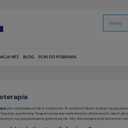
ACJA NFZ
BLOG
PLIKI DO POBRANIA
oterapia
apia
jest stosowana od lat w medycynie. W ostatnich latach zyskuje na popularn
fizyczną i psychiczną. Terapia ta przynosi wiele korzyści zdrowotnych, takich j
izycznym czy przyspieszenie gojenia się ran. Aby tlenoterapia była skuteczne, ni