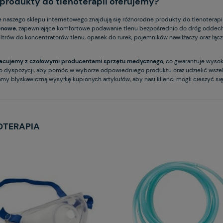
 produkty do tlenoterapii oferujemy?
e naszego sklepu internetowego znajdują się różnorodne produkty do tlenoterapi
lenowe
, zapewniające komfortowe podawanie tlenu bezpośrednio do dróg oddech
filtrów do koncentratorów tlenu, opasek do rurek, pojemników nawilżaczy oraz łą
acujemy z czołowymi producentami sprzętu medycznego
, co gwarantuje wyso
o dyspozycji, aby pomóc w wyborze odpowiedniego produktu oraz udzielić wszelk
y błyskawiczną wysyłkę kupionych artykułów, aby nasi klienci mogli cieszyć się 
OTERAPIA