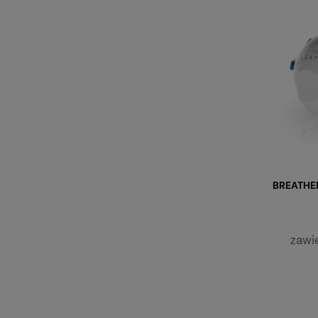
BREATHER
zawi