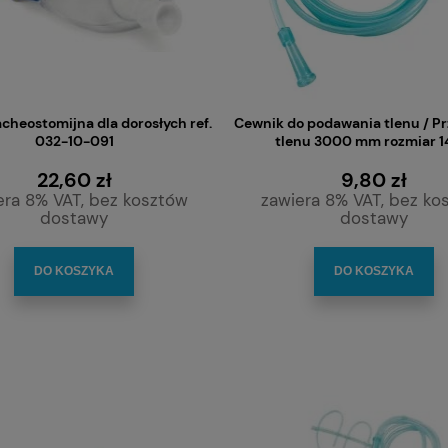
cheostomijna dla dorosłych ref.
Cewnik do podawania tlenu / P
032-10-091
tlenu 3000 mm rozmiar 
22,60 zł
9,80 zł
era 8% VAT, bez kosztów
zawiera 8% VAT, bez ko
dostawy
dostawy
 kontrolowanego odsysania
Filtr HME NEO papierowy/wymienn
róg oddechowych 8CH/600
ciepła i wilgoci dla noworodków do ru
DO KOSZYKA
DO KOSZYKA
mm
tracheostomijnej na łącznik 15 m
1,90 zł
10,20 zł
DO KOSZYKA
DO KOSZYKA