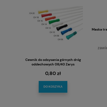
Maska tra
zawi
Cewnik do odsysania górnych dróg
Cewnik do
oddechowych 08/40 Zarys
górnych d
0,80 zł
DO KOSZYKA