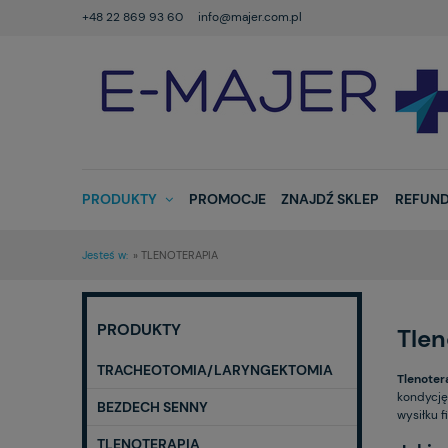
+48 22 869 93 60
info@majer.com.pl
PRODUKTY
PROMOCJE
ZNAJDŹ SKLEP
REFUND
Jesteś w:
»
TLENOTERAPIA
PRODUKTY
Tlen
TRACHEOTOMIA/LARYNGEKTOMIA
Tlenoter
kondycję 
BEZDECH SENNY
wysiłku f
TLENOTERAPIA