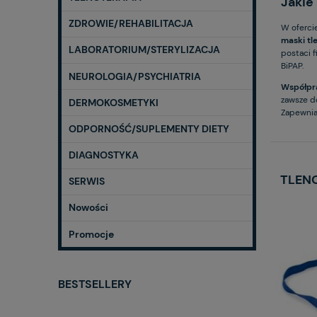
Jakie
ZDROWIE/REHABILITACJA
W oferci
maski t
LABORATORIUM/STERYLIZACJA
postaci 
BiPAP.
NEUROLOGIA/PSYCHIATRIA
Współpr
zawsze d
DERMOKOSMETYKI
Zapewniam
ODPORNOŚĆ/SUPLEMENTY DIETY
DIAGNOSTYKA
TLEN
SERWIS
Nowości
Promocje
BESTSELLERY