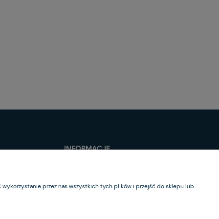
INFORMACJE
O nas
Kontakt
wykorzystanie przez nas wszystkich tych plików i przejść do sklepu lub
Newsletter