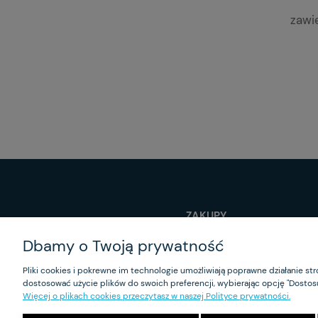
zawi
ZAKUPY
Dbamy o Twoją prywatność
Czas realizacji zamówienia
Program lojalnościowy
Pliki cookies i pokrewne im technologie umożliwiają poprawne działanie s
Formy płatności
dostosować użycie plików do swoich preferencji, wybierając opcję "Dostosu
Koszt dostawy
Więcej o plikach cookies przeczytasz w naszej Polityce prywatności.
Reklamacje i zwroty