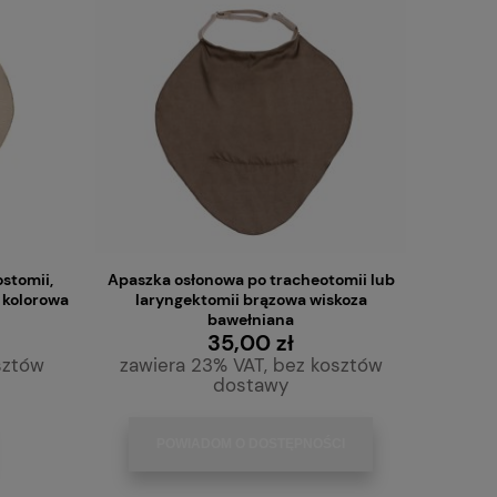
O)
Rurka tracheostomijna pediatryczna
Rurka tracheostomij
ków
silikonowa Bivona bez mankietu rozmiar
manki
stomii,
Apaszka osłonowa po tracheotomii lub
4,5 mm 60P045
390,00 zł
230,
, kolorowa
laryngektomii brązowa wiskoza
bawełniana
35,00 zł
sztów
zawiera 23% VAT, bez kosztów
DO KOSZYKA
DO KO
dostawy
POWIADOM O DOSTĘPNOŚCI