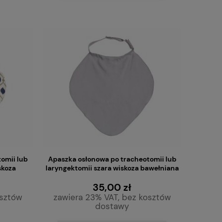
omii lub
Apaszka osłonowa po tracheotomii lub
skoza
laryngektomii szara wiskoza bawełniana
35,00 zł
osztów
zawiera 23% VAT, bez kosztów
dostawy