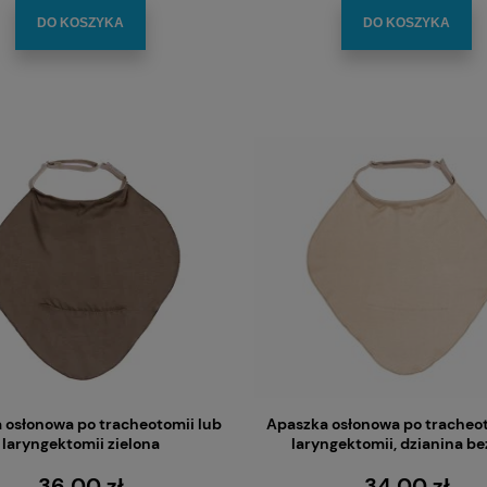
DO KOSZYKA
DO KOSZYKA
 osłonowa po tracheotomii lub
Apaszka osłonowa po tracheot
laryngektomii zielona
laryngektomii, dzianina b
36,00 zł
34,00 zł