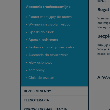
kaniul.
Akcesoria tracheostomijne
Bogat
Plaster mocujący do stomy
W naszym
one mięk
Wymienniki ciepła i wilgoci
Nie wyma
Opaski do rurek
Bezpi
Apaszki ochronne
Kupując 
Zastawka foniatryczna orator
Wszystk
zespół e
Akcesoria do czyszczenia
Filtry osłonowe
Kompresy
APAS
Oleje do przetoki
BEZDECH SENNY
TLENOTERAPIA
ZDROWIE/REHABILITACJA