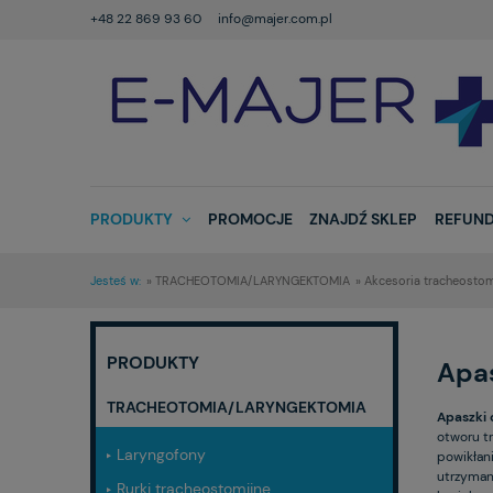
+48 22 869 93 60
info@majer.com.pl
PRODUKTY
PROMOCJE
ZNAJDŹ SKLEP
REFUND
Jesteś w:
»
TRACHEOTOMIA/LARYNGEKTOMIA
»
Akcesoria tracheostom
PRODUKTY
Apa
TRACHEOTOMIA/LARYNGEKTOMIA
Apaszki 
otworu t
Laryngofony
powikłan
utrzyman
Rurki tracheostomijne