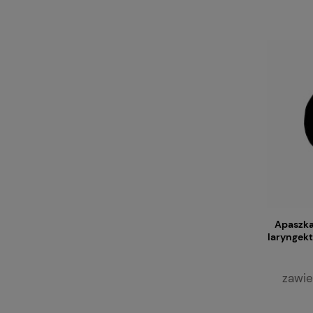
Apaszka
laryngekt
zawie