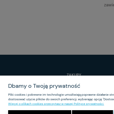
zawi
ZAKUPY
Dbamy o Twoją prywatność
Czas realizacji zamówienia
Program lojalnościowy
Pliki cookies i pokrewne im technologie umożliwiają poprawne działanie s
Formy płatności
dostosować użycie plików do swoich preferencji, wybierając opcję "Dostosu
Koszt dostawy
Więcej o plikach cookies przeczytasz w naszej Polityce prywatności.
Reklamacje i zwroty