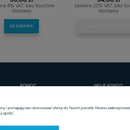
era 8% VAT, bez kosztów
zawiera 23% VAT, bez k
dostawy
dostawy
DO KOSZYKA
POWIADOM O DOSTĘPNOŚ
POMOC
MOJE KONTO
Jak kupować?
Logowanie
Regulamin sklepu
Moje zamówienia
trony i pomagają nam dostosować ofertę do Twoich potrzeb. Możesz zaakceptować 
Częste pytania
Przechowalnia
j zgody".
Polityka prywatności
Ustawienia konta