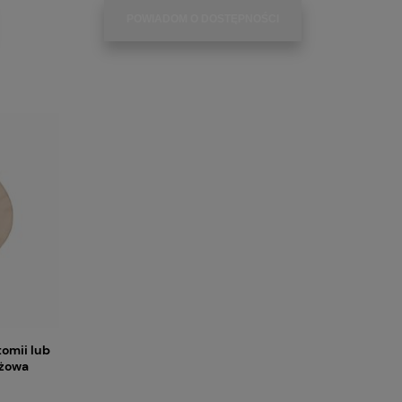
POWIADOM O DOSTĘPNOŚCI
omii lub
eżowa