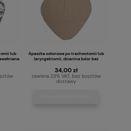
omii lub
Apaszka osłonowa po tracheotomii lub
bawełniana
laryngektomii, dzianina kolor beż
34,00 zł
osztów
zawiera 23% VAT, bez kosztów
dostawy
POWIADOM O DOSTĘPNOŚCI