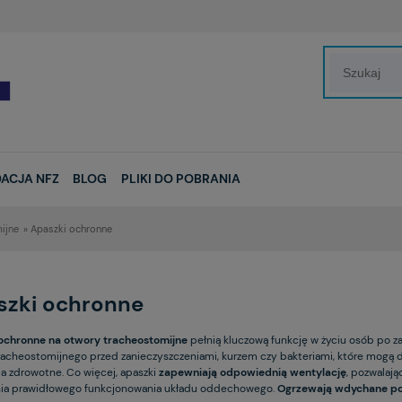
ACJA NFZ
BLOG
PLIKI DO POBRANIA
ijne
»
Apaszki ochronne
szki ochronne
ochronne na otwory tracheostomijne
pełnią kluczową funkcję w życiu osób po z
racheostomijnego przed zanieczyszczeniami, kurzem czy bakteriami, które mogą 
ia zdrowotne. Co więcej, apaszki
zapewniają odpowiednią wentylację
, pozwalaj
ia prawidłowego funkcjonowania układu oddechowego.
Ogrzewają wdychane po