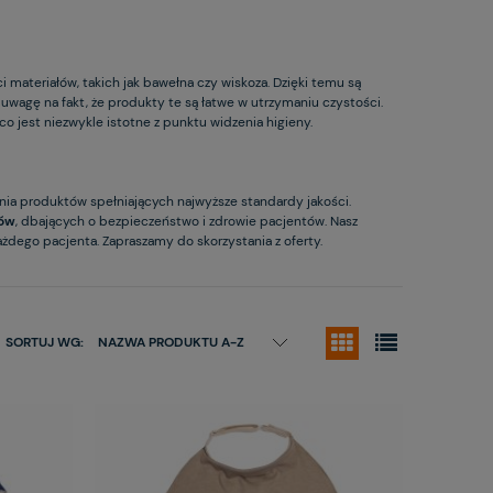
 materiałów, takich jak bawełna czy wiskoza. Dzięki temu są
uwagę na fakt, że produkty te są łatwe w utrzymaniu czystości.
 co jest niezwykle istotne z punktu widzenia higieny.
ia produktów spełniających najwyższe standardy jakości.
tów
, dbających o bezpieczeństwo i zdrowie pacjentów. Nasz
ego pacjenta. Zapraszamy do skorzystania z oferty.
SORTUJ WG:
NAZWA PRODUKTU A-Z