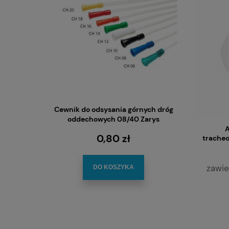
Cewnik do odsysania górnych dróg
Cewnik do
oddechowych 08/40 Zarys
górnych d
A
0,80 zł
tracheo
zawie
DO KOSZYKA