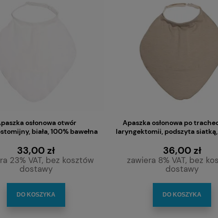
 kontrolowanego odsysania
Rurka tracheostomijna 4.0 NEF (NE
róg oddechowych 8CH/600
Shiley (bez mankietu) dla noworod
paszka osłonowa otwór
Apaszka osłonowa po tracheo
mm
1,90 zł
230,00 zł
stomijny, biała, 100% bawełna
laryngektomii, podszyta siatką
33,00 zł
36,00 zł
ra 23% VAT, bez kosztów
zawiera 8% VAT, bez ko
DO KOSZYKA
POWIADOM O DOSTĘPNOŚCI
dostawy
dostawy
DO KOSZYKA
DO KOSZYKA