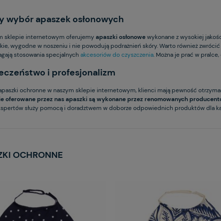
y wybór apaszek osłonowych
 sklepie internetowym oferujemy
apaszki osłonowe
wykonane z wysokiej jakości
kie, wygodne w noszeniu i nie powodują podrażnień skóry. Warto również zwrócić 
gają stosowania specjalnych
akcesoriów do czyszczenia
. Można je prać w pralce,
eczeństwo i profesjonalizm
apaszki ochronne w naszym sklepie internetowym, klienci mają pewność otrzyman
ie oferowane przez nas apaszki są wykonane przez renomowanych producen
kspertów służy pomocą i doradztwem w doborze odpowiednich produktów dla każd
ZKI OCHRONNE