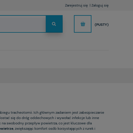
Zarejestruj się
Zaloguj się
(PUSTY)
abiegu tracheotomii. Ich głównym zadaniem jest zabezpieczanie
dostać się do dróg oddechowych i wywołać infekcje lub inne
ąc na swobodny przepływ powietrza, co jest kluczowe dla
wietrze
, zwiększając komfort osób korzystających z rurek i