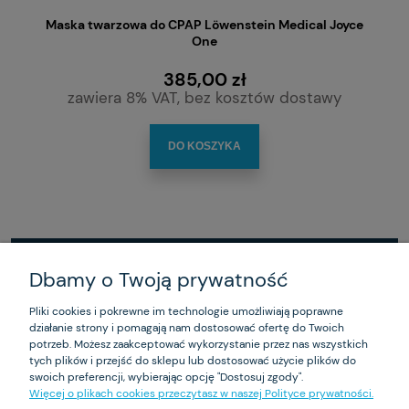
Maska twarzowa do CPAP Löwenstein Medical Joyce
One
385,00 zł
zawiera 8% VAT, bez kosztów dostawy
DO KOSZYKA
Dbamy o Twoją prywatność
ZAKUPY
Pliki cookies i pokrewne im technologie umożliwiają poprawne
działanie strony i pomagają nam dostosować ofertę do Twoich
POMOC
potrzeb. Możesz zaakceptować wykorzystanie przez nas wszystkich
tych plików i przejść do sklepu lub dostosować użycie plików do
MOJE KONTO
swoich preferencji, wybierając opcję "Dostosuj zgody".
Więcej o plikach cookies przeczytasz w naszej Polityce prywatności.