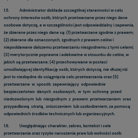
1.5. Administrator dokłada szczególnej staranności w celu
ochrony interesów osób, których przetwarzane przez niego dane
osobowe dotyczą, a w szczególności jest odpowiedzialny i zapewnia,
że zbierane przez niego dane są: (1) przetwarzane zgodnie z prawem;
(2) zbierane dla oznaczonych, zgodnych z prawem celów i
niepoddawane dalszemu przetwarzaniu niezgodnemu z tymi celami;
(3) merytorycznie poprawne i adekwatne w stosunku do celów, w
jakich są przetwarzane; (4) przechowywane w postaci
umożliwiającej identyfikację osób, których dotyczą, nie dłużej niż
jest to niezbędne do osiągnięcia celu przetwarzania oraz (5)
przetwarzane w sposób zapewniający odpowiednie
bezpieczeństwo danych osobowych, w tym ochronę przed
niedozwolonym lub niezgodnym z prawem przetwarzaniem oraz
przypadkową utratą, zniszczeniem lub uszkodzeniem, za pomocą
odpowiednich środków technicznych lub organizacyjnych.
1.6. Uwzględniając charakter, zakres, kontekst i cele
przetwarzania oraz ryzyko naruszenia praw lub wolności osób