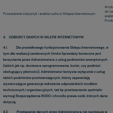
Artyk
do ce
Prowadzenie statystyk i analiza ruchu w Sklepie Internetowym
anali
Prod
4. ODBIORCY DANYCH W SKLEPIE INTERNETOWYM
4.1. Dla prawidłowego funkcjonowania Sklepu Internetowego, w
tym dla realizacji zawieranych Umów Sprzedaży konieczne jest
korzystanie przez Administratora z usług podmiotów zewnętrznych
(takich jak np. dostawca oprogramowania, kurier, czy podmiot
obsługujący płatności). Administrator korzysta wyłącznie z usług
takich podmiotów przetwarzających, którzy zapewniają
wystarczające gwarancje wdrożenia odpowiednich środków
technicznych i organizacyjnych, tak by przetwarzanie spełniało
wymogi Rozporządzenia RODO i chroniło prawa osób, których dane
dotyczą.
4.2. Przekazanie danych przez Administratora nie następuje w