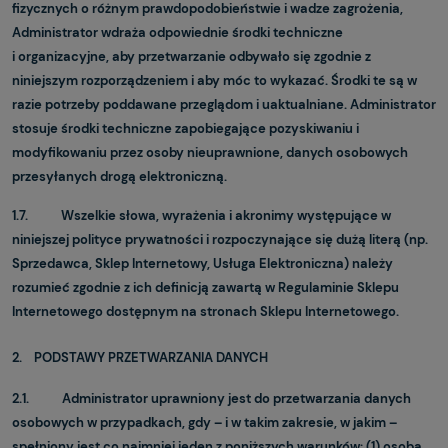
fizycznych o różnym prawdopodobieństwie i wadze zagrożenia,
Administrator wdraża odpowiednie środki techniczne
i organizacyjne, aby przetwarzanie odbywało się zgodnie z
niniejszym rozporządzeniem i aby móc to wykazać. Środki te są w
razie potrzeby poddawane przeglądom i uaktualniane. Administrator
stosuje środki techniczne zapobiegające pozyskiwaniu i
modyfikowaniu przez osoby nieuprawnione, danych osobowych
przesyłanych drogą elektroniczną.
1.7. Wszelkie słowa, wyrażenia i akronimy występujące w
niniejszej polityce prywatności i rozpoczynające się dużą literą (np.
Sprzedawca, Sklep Internetowy, Usługa Elektroniczna) należy
rozumieć zgodnie z ich definicją zawartą w Regulaminie Sklepu
Internetowego dostępnym na stronach Sklepu Internetowego.
2. PODSTAWY PRZETWARZANIA DANYCH
2.1. Administrator uprawniony jest do przetwarzania danych
osobowych w przypadkach, gdy – i w takim zakresie, w jakim –
spełniony jest co najmniej jeden z poniższych warunków: (1) osoba,