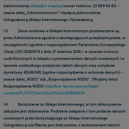
elektronicznej:
sklep@e-majer.pl
numer telefonu: 22 869 93 60. -
zwana dalej „Administratorem” i będąca jednocześnie
Usługodawcą Sklepu Internetowego i Sprzedawcą.
1.3. Dane osobowe w Sklepie Internetowym przetwarzane są
przez Administratora zgodnie z obowiązującymi przepisami prawa, w
szczególności zgodnie z rozporządzeniem Parlamentu Europejskiego
i Rady (UE) 2016/679 z dnia 27 kwietnia 2016 r. w sprawie ochrony
osób fizycznych w związku z przetwarzaniem danych osobowych i w
sprawie swobodnego przepływu takich danych oraz uchylenia
dyrektywy 95/46/WE (ogólne rozporządzenie o ochronie danych) -
zwane dalej „RODO” lub „Rozporządzenie RODO”. Oficjalny tekst
Rozporządzenia RODO:
http://eur-lex.europa.eu/legal-
content/PL/TXT/?uri=CELEX%3A32016R0679
1.4. Korzystanie ze Sklepu Internetowego, w tym dokonywanie
zakupów jest dobrowolne. Podobnie związane z tym podanie danych
osobowych przez korzystającego ze Sklepu Internetowego
Usługobiorcę lub Klienta jest dobrowolne, z zastrzeżeniem dwóch