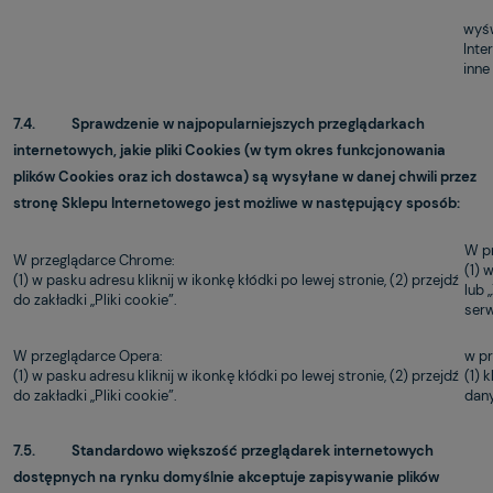
wyśw
Inte
inne
7.4. Sprawdzenie w najpopularniejszych przeglądarkach
internetowych, jakie pliki Cookies (w tym okres funkcjonowania
plików Cookies oraz ich dostawca) są wysyłane w danej chwili przez
stronę Sklepu Internetowego jest możliwe w następujący sposób:
W pr
W przeglądarce Chrome:
(1) 
(1) w pasku adresu kliknij w ikonkę kłódki po lewej stronie, (2) przejdź
lub 
do zakładki „Pliki cookie”.
serw
W przeglądarce Opera:
w pr
(1) w pasku adresu kliknij w ikonkę kłódki po lewej stronie, (2) przejdź
(1) 
do zakładki „Pliki cookie”.
dany
7.5. Standardowo większość przeglądarek internetowych
dostępnych na rynku domyślnie akceptuje zapisywanie plików