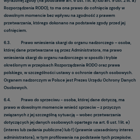
wyrażonej zgody (na podstawie art. 6 ust. 1 lit. a) lub art. 9 ust. 2 lit. a)
Rozporządzenia RODO), to ma ona prawo do cofnięcia zgody w
dowolnym momencie bez wpływu na zgodność z prawem
przetwarzania, którego dokonano na podstawie zgody przed jej
cofnięciem.
6.3. Prawo wniesienia skargi do organu nadzorczego – osoba,
której dane przetwarzane są przez Administratora, ma prawo
wniesienia skargi do organu nadzorczego w sposób i trybie
określonym w przepisach Rozporządzenia RODO oraz prawa
polskiego, w szczególności ustawy o ochronie danych osobowych.
Organem nadzorczym w Polsce jest Prezes Urzędu Ochrony Danych
Osobowych.
6.4. Prawo do sprzeciwu - osoba, której dane dotyczą, ma
prawo w dowolnym momencie wnieść sprzeciw – z przyczyn
związanych z jej szczególną sytuacją – wobec przetwarzania
dotyczących jej danych osobowych opartego na art. 6 ust. 1 lit. e)
(interes lub zadania publiczne) lub f) (prawnie uzasadniony interes
administratora), w tym profilowania na podstawie tych przepisów.