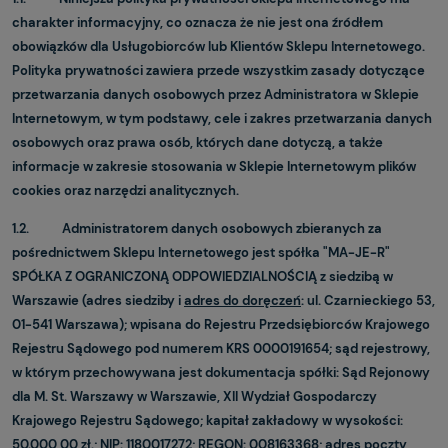
charakter informacyjny, co oznacza że nie jest ona źródłem
obowiązków dla Usługobiorców lub Klientów Sklepu Internetowego.
Polityka prywatności zawiera przede wszystkim zasady dotyczące
przetwarzania danych osobowych przez Administratora w Sklepie
Internetowym, w tym podstawy, cele i zakres przetwarzania danych
osobowych oraz prawa osób, których dane dotyczą, a także
informacje w zakresie stosowania w Sklepie Internetowym plików
cookies oraz narzędzi analitycznych.
1.2. Administratorem danych osobowych zbieranych za
pośrednictwem Sklepu Internetowego jest spółka "MA-JE-R"
SPÓŁKA Z OGRANICZONĄ ODPOWIEDZIALNOŚCIĄ z siedzibą w
Warszawie (adres siedziby i
adres do doręczeń
: ul. Czarnieckiego 53,
01-541 Warszawa); wpisana do Rejestru Przedsiębiorców Krajowego
Rejestru Sądowego pod numerem KRS 0000191654; sąd rejestrowy,
w którym przechowywana jest dokumentacja spółki: Sąd Rejonowy
dla M. St. Warszawy w Warszawie, XII Wydział Gospodarczy
Krajowego Rejestru Sądowego; kapitał zakładowy w wysokości:
50.000,00 zł.; NIP: 1180017272; REGON: 008163368; adres poczty