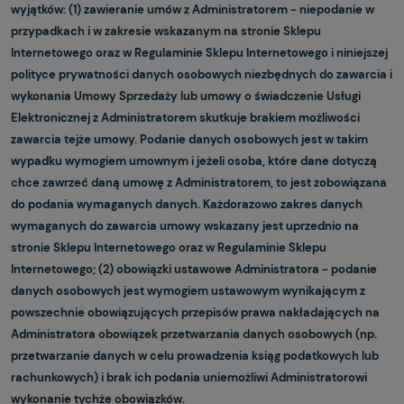
wyjątków: (1) zawieranie umów z Administratorem - niepodanie w
przypadkach i w zakresie wskazanym na stronie Sklepu
Internetowego oraz w Regulaminie Sklepu Internetowego i niniejszej
polityce prywatności danych osobowych niezbędnych do zawarcia i
wykonania Umowy Sprzedaży lub umowy o świadczenie Usługi
Elektronicznej z Administratorem skutkuje brakiem możliwości
zawarcia tejże umowy. Podanie danych osobowych jest w takim
wypadku wymogiem umownym i jeżeli osoba, które dane dotyczą
chce zawrzeć daną umowę z Administratorem, to jest zobowiązana
do podania wymaganych danych. Każdorazowo zakres danych
wymaganych do zawarcia umowy wskazany jest uprzednio na
stronie Sklepu Internetowego oraz w Regulaminie Sklepu
Internetowego; (2) obowiązki ustawowe Administratora - podanie
danych osobowych jest wymogiem ustawowym wynikającym z
powszechnie obowiązujących przepisów prawa nakładających na
Administratora obowiązek przetwarzania danych osobowych (np.
przetwarzanie danych w celu prowadzenia ksiąg podatkowych lub
rachunkowych) i brak ich podania uniemożliwi Administratorowi
wykonanie tychże obowiązków.