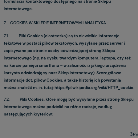
formularza kontaktowego dostępnego na stronie Sklepu
Internetowego.
7. COOKIES W SKLEPIE INTERNETOWYM I ANALITYKA
7.1. Pliki Cookies (ciasteczka) są to niewielkie informacje
tekstowe w postaci plików tekstowych, wysyłane przez serwer i
zapisywane po stronie osoby odwiedzającej stronę Sklepu
Internetowego (np. na dysku twardym komputera, laptopa, czy też
na karcie pamięci smartfonu – w zależności z jakiego urządzenia
korzysta odwiedzający nasz Sklep Internetowy). Szczegółowe
informacje dot. plików Cookies, a także historię ich powstania
można znaleźć m. in. tutaj: https://pl.wikipedia.org/wiki/HTTP_cookie.
7.2. Pliki Cookies, które mogą być wysyłane przez stronę Sklepu
Internetowego można podzielić na różne rodzaje, według
następujących kryteriów:
Ze w