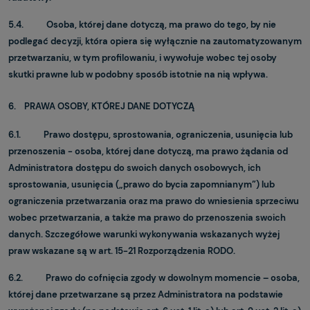
5.4. Osoba, której dane dotyczą, ma prawo do tego, by nie
podlegać decyzji, która opiera się wyłącznie na zautomatyzowanym
przetwarzaniu, w tym profilowaniu, i wywołuje wobec tej osoby
skutki prawne lub w podobny sposób istotnie na nią wpływa.
6. PRAWA OSOBY, KTÓREJ DANE DOTYCZĄ
6.1. Prawo dostępu, sprostowania, ograniczenia, usunięcia lub
przenoszenia - osoba, której dane dotyczą, ma prawo żądania od
Administratora dostępu do swoich danych osobowych, ich
sprostowania, usunięcia („prawo do bycia zapomnianym”) lub
ograniczenia przetwarzania oraz ma prawo do wniesienia sprzeciwu
wobec przetwarzania, a także ma prawo do przenoszenia swoich
danych. Szczegółowe warunki wykonywania wskazanych wyżej
praw wskazane są w art. 15-21 Rozporządzenia RODO.
6.2. Prawo do cofnięcia zgody w dowolnym momencie – osoba,
której dane przetwarzane są przez Administratora na podstawie