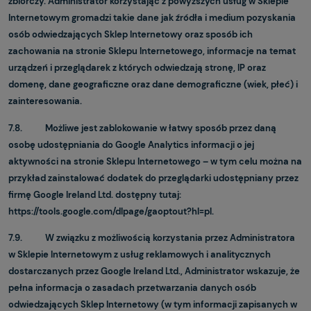
zbiorczy. Administrator korzystając z powyższych usług w Sklepie
Internetowym gromadzi takie dane jak źródła i medium pozyskania
osób odwiedzających Sklep Internetowy oraz sposób ich
zachowania na stronie Sklepu Internetowego, informacje na temat
urządzeń i przeglądarek z których odwiedzają stronę, IP oraz
domenę, dane geograficzne oraz dane demograficzne (wiek, płeć) i
zainteresowania.
7.8. Możliwe jest zablokowanie w łatwy sposób przez daną
osobę udostępniania do Google Analytics informacji o jej
aktywności na stronie Sklepu Internetowego – w tym celu można na
przykład zainstalować dodatek do przeglądarki udostępniany przez
firmę Google Ireland Ltd. dostępny tutaj:
https://tools.google.com/dlpage/gaoptout?hl=pl.
7.9. W związku z możliwością korzystania przez Administratora
w Sklepie Internetowym z usług reklamowych i analitycznych
dostarczanych przez Google Ireland Ltd., Administrator wskazuje, że
pełna informacja o zasadach przetwarzania danych osób
odwiedzających Sklep Internetowy (w tym informacji zapisanych w