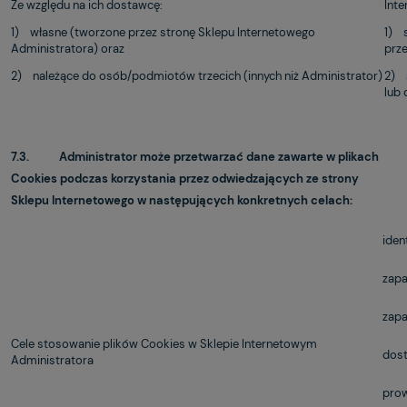
Ze względu na ich dostawcę:
Int
1) własne (tworzone przez stronę Sklepu Internetowego
1) 
Administratora) oraz
prze
2) należące do osób/podmiotów trzecich (innych niż Administrator)
2) 
lub 
7.3. Administrator może przetwarzać dane zawarte w plikach
Cookies podczas korzystania przez odwiedzających ze strony
Sklepu Internetowego w następujących konkretnych celach:
iden
zapa
zapa
Cele stosowanie plików Cookies w Sklepie Internetowym
dost
Administratora
prow