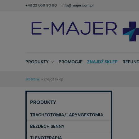
+48 22 869 93 60
info@majer.com.pl
PRODUKTY
PROMOCJE
ZNAJDŹ SKLEP
REFUND
Jesteś w:
»
Znajdź sklep
PRODUKTY
TRACHEOTOMIA/LARYNGEKTOMIA
BEZDECH SENNY
TLENOTERAPIA