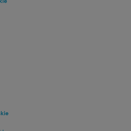
kie
kie