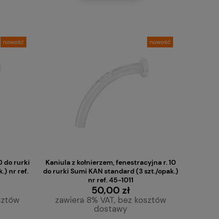
nowość
nowość
0 do rurki
Kaniula z kołnierzem, fenestracyjna r. 10
) nr ref.
do rurki Sumi KAN standard (3 szt./opak.)
nr ref. 45-1011
50,00 zł
sztów
zawiera 8% VAT, bez kosztów
dostawy