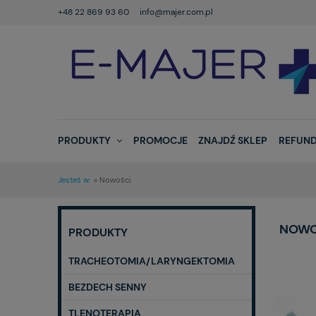
+48 22 869 93 60
info@majer.com.pl
PRODUKTY
PROMOCJE
ZNAJDŹ SKLEP
REFUND
Jesteś w:
»
Nowości
NOWO
PRODUKTY
TRACHEOTOMIA/LARYNGEKTOMIA
BEZDECH SENNY
TLENOTERAPIA