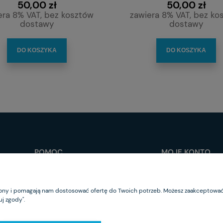
50,00 zł
50,00 zł
era 8% VAT, bez kosztów
zawiera 8% VAT, bez ko
dostawy
dostawy
DO KOSZYKA
DO KOSZYKA
POMOC
MOJE KONTO
Jak kupować?
Logowanie
Regulamin sklepu
Moje zamówienia
trony i pomagają nam dostosować ofertę do Twoich potrzeb. Możesz zaakceptować 
Częste pytania
Przechowalnia
j zgody".
Polityka prywatności
Ustawienia konta