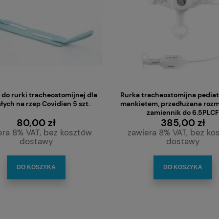
do rurki tracheostomijnej dla
Rurka tracheostomijna pediat
łych na rzep Covidien 5 szt.
mankietem, przedłużana rozmi
zamiennik do 6.5PLCF
80,00 zł
385,00 zł
era 8% VAT, bez kosztów
zawiera 8% VAT, bez ko
dostawy
dostawy
DO KOSZYKA
DO KOSZYKA