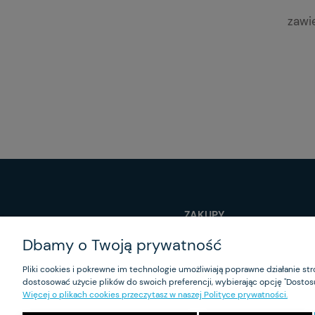
zawi
ZAKUPY
Dbamy o Twoją prywatność
Czas realizacji zamówienia
Program lojalnościowy
Pliki cookies i pokrewne im technologie umożliwiają poprawne działanie s
Formy płatności
dostosować użycie plików do swoich preferencji, wybierając opcję "Dostosu
Koszt dostawy
Więcej o plikach cookies przeczytasz w naszej Polityce prywatności.
Reklamacje i zwroty