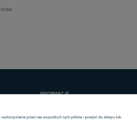
sztów
INFORMACJE
O nas
Kontakt
wykorzystanie przez nas wszystkich tych plików i przejść do sklepu lub
Newsletter