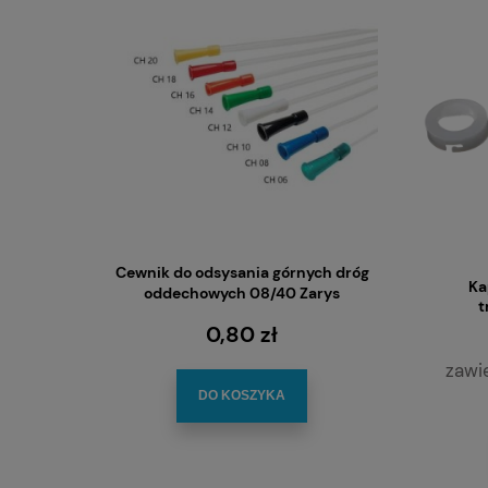
Cewnik do odsysania górnych dróg
Cewnik do
Ka
oddechowych 08/40 Zarys
górnych d
t
0,80 zł
zawi
DO KOSZYKA