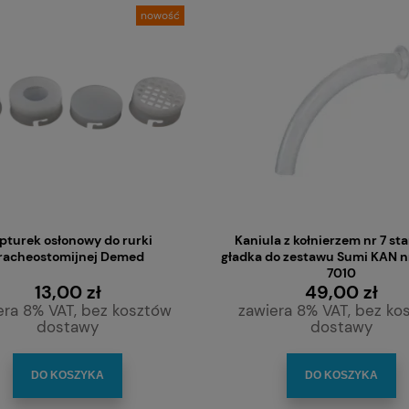
nowość
 kontrolowanego odsysania
Rurka tracheostomijna 5.0 PCF Shiley
pturek osłonowy do rurki
Kaniula z kołnierzem nr 7 st
róg oddechowych 8CH/600
mankietem)
racheostomijnej Demed
gładka do zestawu Sumi KAN nr
mm
7010
1,90 zł
230,00 zł
13,00 zł
49,00 zł
era 8% VAT, bez kosztów
zawiera 8% VAT, bez ko
dostawy
dostawy
DO KOSZYKA
DO KOSZYKA
DO KOSZYKA
DO KOSZYKA