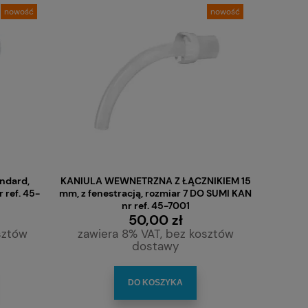
nowość
nowość
 (z
Everi pasta ścierna do przygotowania
Elektroda samoprzy
andard,
KANIULA WEWNETRZNA Z ŁĄCZNIKIEM 15
skóry 160g
kab
 ref. 45-
mm, z fenestracją, rozmiar 7 DO SUMI KAN
nr ref. 45-7001
28,00 zł
199,
50,00 zł
sztów
zawiera 8% VAT, bez kosztów
dostawy
DO KOSZYKA
DO KO
DO KOSZYKA