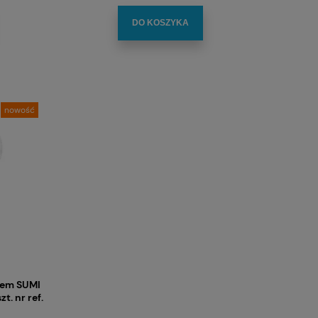
DO KOSZYKA
nowość
zem SUMI
t. nr ref.