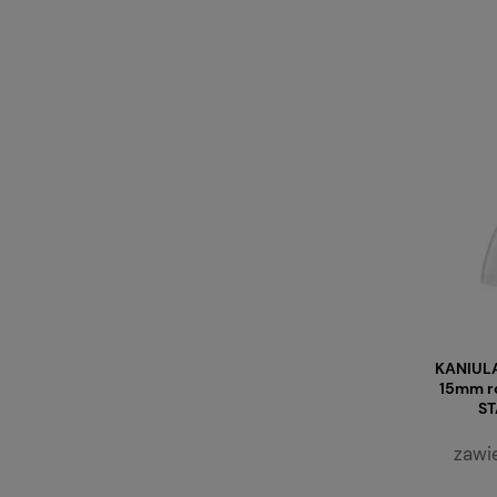
KANIUL
15mm r
ST
zawi