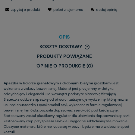
zapytaj o produkt
poleć znajomemu
dodaj opinię
OPIS
KOSZTY DOSTAWY
PRODUKTY POWIĄZANE
OPINIE O PRODUKCIE (0)
Apaszka w kolorze granatowym z drobnymi białymi groszkami
jest
wykonana z viskozy bawełnianej. Materiał jest przyjemny w dotyku,
oddychający i elegancki. Od wewnątrz podszyte siateczką filtrującą.
Siateczka oddziela apaszkę od otworu i zatrzymuje wydzielinę, którą można
usunąć chusteczką. Opaska wokół szyi, wykonana w formie regulowanej
bawełnianej lamówki, pozwala dopasować szerokość pod każdą szyję.
Zastosowany został plastikowy regulator dla ułatwienia dopasowania apaszki.
Zastosowany rzep przyśpiesza szybkie i wygodne zakładanie/zdejmowanie.
Obszycie materiału, które nie rzuca się w oczy i będzie mało widoczne spod
koszuli.