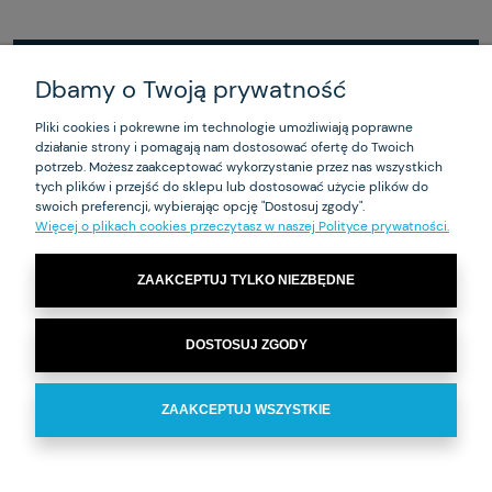
Dbamy o Twoją prywatność
ZAKUPY
Pliki cookies i pokrewne im technologie umożliwiają poprawne
działanie strony i pomagają nam dostosować ofertę do Twoich
POMOC
potrzeb. Możesz zaakceptować wykorzystanie przez nas wszystkich
tych plików i przejść do sklepu lub dostosować użycie plików do
MOJE KONTO
swoich preferencji, wybierając opcję "Dostosuj zgody".
Więcej o plikach cookies przeczytasz w naszej Polityce prywatności.
INFORMACJE
ZAAKCEPTUJ TYLKO NIEZBĘDNE
Ma-Je-R Sp. z o.o – biuro: ul. Czarnieckiego 53 01-541 Warszawa | NIP:
DOSTOSUJ ZGODY
1180017272 | Tel.
+48 22 869 93 60
| e-mail:
zamowienia@majer.com.pl
ZAAKCEPTUJ WSZYSTKIE
POKAŻ PEŁNĄ WERSJĘ STRONY