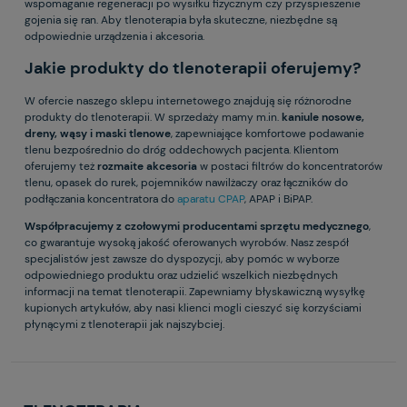
wspomaganie regeneracji po wysiłku fizycznym czy przyspieszenie
gojenia się ran. Aby tlenoterapia była skuteczne, niezbędne są
odpowiednie urządzenia i akcesoria.
Jakie produkty do tlenoterapii oferujemy?
W ofercie naszego sklepu internetowego znajdują się różnorodne
produkty do tlenoterapii. W sprzedaży mamy m.in.
kaniule nosowe,
dreny, wąsy i maski tlenowe
, zapewniające komfortowe podawanie
tlenu bezpośrednio do dróg oddechowych pacjenta. Klientom
oferujemy też
rozmaite akcesoria
w postaci filtrów do koncentratorów
tlenu, opasek do rurek, pojemników nawilżaczy oraz łączników do
podłączania koncentratora do
aparatu CPAP
, APAP i BiPAP.
Współpracujemy z czołowymi producentami sprzętu medycznego
,
co gwarantuje wysoką jakość oferowanych wyrobów. Nasz zespół
specjalistów jest zawsze do dyspozycji, aby pomóc w wyborze
odpowiedniego produktu oraz udzielić wszelkich niezbędnych
informacji na temat tlenoterapii. Zapewniamy błyskawiczną wysyłkę
kupionych artykułów, aby nasi klienci mogli cieszyć się korzyściami
płynącymi z tlenoterapii jak najszybciej.