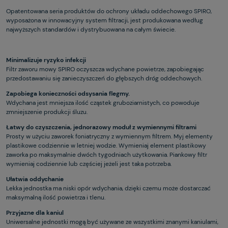
Opatentowana seria produktów do ochrony układu oddechowego SPIRO,
wyposażona w innowacyjny system filtracji, jest produkowana według
najwyższych standardów i dystrybuowana na całym świecie.
Minimalizuje ryzyko infekcji
Filtr zaworu mowy SPIRO oczyszcza wdychane powietrze, zapobiegając
przedostawaniu się zanieczyszczeń do głębszych dróg oddechowych.
Zapobiega konieczności odsysania flegmy.
Wdychana jest mniejsza ilość cząstek gruboziarnistych, co powoduje
zmniejszenie produkcji śluzu.
Łatwy do czyszczenia, jednorazowy moduł z wymiennymi filtrami
Prosty w użyciu zaworek foniatryczny z wymiennym filtrem. Myj elementy
plastikowe codziennie w letniej wodzie. Wymieniaj element plastikowy
zaworka po maksymalnie dwóch tygodniach użytkowania. Piankowy filtr
wymieniaj codziennie lub częściej jeżeli jest taka potrzeba.
Ułatwia oddychanie
Lekka jednostka ma niski opór wdychania, dzięki czemu może dostarczać
maksymalną ilość powietrza i tlenu.
Przyjazne dla kaniul
Uniwersalne jednostki mogą być używane ze wszystkimi znanymi kaniulami,