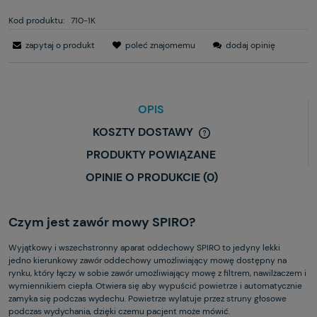
Kod produktu:
710-1K
zapytaj o produkt
poleć znajomemu
dodaj opinię
OPIS
KOSZTY DOSTAWY
PRODUKTY POWIĄZANE
OPINIE O PRODUKCIE (0)
Czym jest zawór mowy SPIRO?
Wyjątkowy i wszechstronny aparat oddechowy SPIRO to jedyny lekki
jedno kierunkowy zawór oddechowy umożliwiający mowę dostępny na
rynku, który łączy w sobie zawór umożliwiający mowę z filtrem, nawilżaczem i
wymiennikiem ciepła. Otwiera się aby wypuścić powietrze i automatycznie
zamyka się podczas wydechu. Powietrze wylatuje przez struny głosowe
podczas wydychania, dzięki czemu pacjent może mówić.