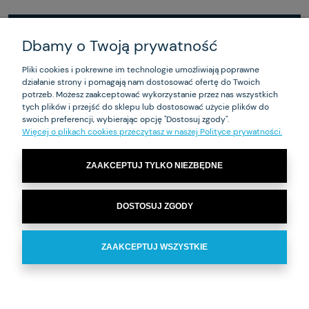
Dbamy o Twoją prywatność
ZAKUPY
Pliki cookies i pokrewne im technologie umożliwiają poprawne
działanie strony i pomagają nam dostosować ofertę do Twoich
POMOC
potrzeb. Możesz zaakceptować wykorzystanie przez nas wszystkich
tych plików i przejść do sklepu lub dostosować użycie plików do
MOJE KONTO
swoich preferencji, wybierając opcję "Dostosuj zgody".
Więcej o plikach cookies przeczytasz w naszej Polityce prywatności.
INFORMACJE
ZAAKCEPTUJ TYLKO NIEZBĘDNE
Ma-Je-R Sp. z o.o – biuro: ul. Czarnieckiego 53 01-541 Warszawa | NIP:
DOSTOSUJ ZGODY
1180017272 | Tel.
+48 22 869 93 60
| e-mail:
zamowienia@majer.com.pl
ZAAKCEPTUJ WSZYSTKIE
POKAŻ PEŁNĄ WERSJĘ STRONY