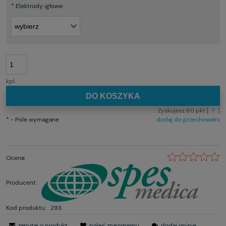
*
Elektrody igłowe:
kpl.
DO KOSZYKA
Zyskujesz
60
pkt [
?
]
*
- Pole wymagane
dodaj do przechowalni
Ocena:
Producent:
Kod produktu:
293
zapytaj o produkt
poleć znajomemu
dodaj opinię