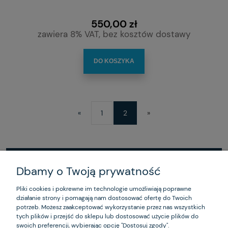
550,00 zł
zawiera 8% VAT, bez kosztów dostawy
DO KOSZYKA
«
1
2
»
Dbamy o Twoją prywatność
ZAKUPY
Pliki cookies i pokrewne im technologie umożliwiają poprawne
działanie strony i pomagają nam dostosować ofertę do Twoich
POMOC
potrzeb. Możesz zaakceptować wykorzystanie przez nas wszystkich
tych plików i przejść do sklepu lub dostosować użycie plików do
MOJE KONTO
swoich preferencji, wybierając opcję "Dostosuj zgody".