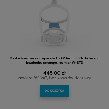
Maska twarzowa do aparatu CPAP AirFit F30i do terapii
bezdechu sennego, rozmiar W-STD
445,00 zł
zawiera 8% VAT, bez kosztów dostawy
DO KOSZYKA