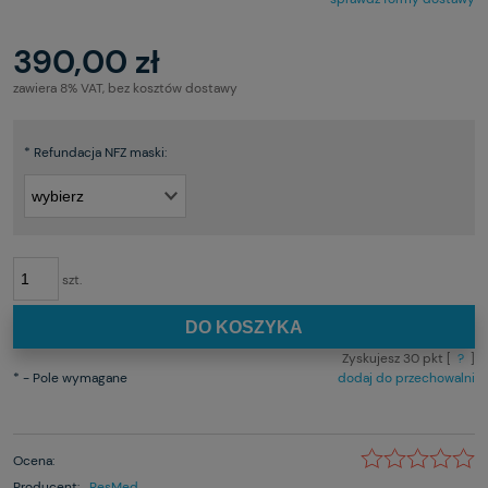
390,00 zł
zawiera 8% VAT, bez kosztów dostawy
*
Refundacja NFZ maski:
szt.
DO KOSZYKA
Zyskujesz
30
pkt [
?
]
*
- Pole wymagane
dodaj do przechowalni
Ocena:
Producent:
ResMed