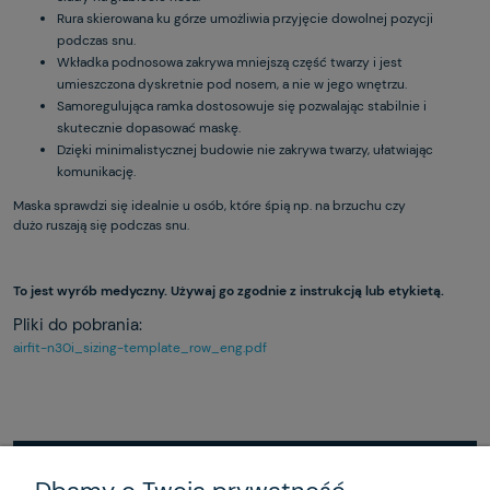
Rura skierowana ku górze umożliwia przyjęcie dowolnej pozycji
podczas snu.
Wkładka podnosowa zakrywa mniejszą część twarzy i jest
umieszczona dyskretnie pod nosem, a nie w jego wnętrzu.
Samoregulująca ramka dostosowuje się pozwalając stabilnie i
skutecznie dopasować maskę.
Dzięki minimalistycznej budowie nie zakrywa twarzy, ułatwiając
komunikację.
Maska sprawdzi się idealnie u osób, które śpią np. na brzuchu czy
dużo ruszają się podczas snu.
To jest wyrób medyczny. Używaj go zgodnie z instrukcją lub etykietą.
Pliki do pobrania:
airfit-n30i_sizing-template_row_eng.pdf