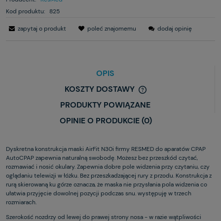
Kod produktu:
825
zapytaj o produkt
poleć znajomemu
dodaj opinię
OPIS
KOSZTY DOSTAWY
PRODUKTY POWIĄZANE
OPINIE O PRODUKCIE (0)
Dyskretna konstrukcja maski AirFit N30i firmy RESMED do aparatów CPAP
AutoCPAP zapewnia naturalną swobodę. Możesz bez przeszkód czytać,
rozmawiać i nosić okulary. Zapewnia dobre pole widzenia przy czytaniu, czy
oglądaniu telewizji w łóżku. Bez przeszkadzającej rury z przodu. Konstrukcja z
rurą skierowaną ku górze oznacza, że maska nie przysłania pola widzenia co
ułatwia przyjęcie dowolnej pozycji podczas snu. występuję w trzech
rozmiarach.
Szerokość nozdrzy od lewej do prawej strony nosa - w razie wątpliwości