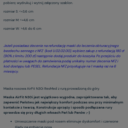
pobierz, wydrukuj i wytnij załączony szablon.
rozmiar S: <=3,6 cm
rozmiar M: <=4,6 cm
rozmiar W: >4,6 do 6 cm
Jeżeli posiadasz zlecenie na refundację maski do leczenia obturacyjnego
bezdechu sennego z NFZ (kod U.02.02.00), wybierz zakup z refundacją 180 zł
(90% z limitu 200 zł) następnie dodaj produkt do koszyka. Po przejściu do
płatności w uwagach do zamówienia podaj unikalny numer zlecenia NFZ i
kod dostępu lub PESEL. Refundacja NFZ przysługuje na 1 maskę raz na 6
miesięcy.
Maska nosowa AirFit N30i ResMed z rurą prowadzoną do góry.
Maska AirFit N30i jest wyjątkowo wygodna, zaprojektowana tak, aby
zapewnić Państwu jak największy komfort podczas snu przy minimalnym
kontakcie z twarzą. Konstrukcja uprzęży i sposób podłączana rury
sprawdza się przy długich włosach Pań lub Panów ;-)
Umieszczenie maski pod nosem eliminuje dyskomfort i czerwone
ślady na grzbiecie nosa.