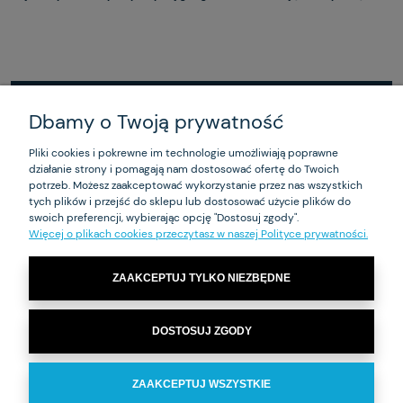
Dbamy o Twoją prywatność
ZAKUPY
Pliki cookies i pokrewne im technologie umożliwiają poprawne
działanie strony i pomagają nam dostosować ofertę do Twoich
POMOC
potrzeb. Możesz zaakceptować wykorzystanie przez nas wszystkich
tych plików i przejść do sklepu lub dostosować użycie plików do
MOJE KONTO
swoich preferencji, wybierając opcję "Dostosuj zgody".
Więcej o plikach cookies przeczytasz w naszej Polityce prywatności.
INFORMACJE
ZAAKCEPTUJ TYLKO NIEZBĘDNE
Ma-Je-R Sp. z o.o – biuro: ul. Czarnieckiego 53 01-541 Warszawa | NIP:
DOSTOSUJ ZGODY
1180017272 | Tel.
+48 22 869 93 60
| e-mail:
zamowienia@majer.com.pl
ZAAKCEPTUJ WSZYSTKIE