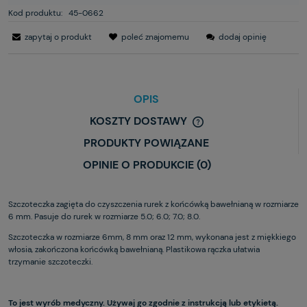
Kod produktu:
45-0662
zapytaj o produkt
poleć znajomemu
dodaj opinię
OPIS
KOSZTY DOSTAWY
PRODUKTY POWIĄZANE
OPINIE O PRODUKCIE (0)
Szczoteczka zagięta do czyszczenia rurek z końcówką bawełnianą w rozmiarze
6 mm. Pasuje do rurek w rozmiarze 5.0; 6.0; 7.0; 8.0.
Szczoteczka w rozmiarze 6mm, 8 mm oraz 12 mm, wykonana jest z miękkiego
włosia, zakończona końcówką bawełnianą. Plastikowa rączka ułatwia
trzymanie szczoteczki.
To jest wyrób medyczny. Używaj go zgodnie z instrukcją lub etykietą.