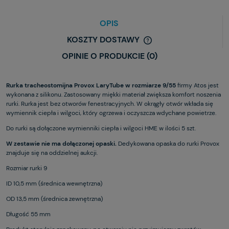
OPIS
KOSZTY DOSTAWY
OPINIE O PRODUKCIE (0)
Rurka tracheostomijna Provox LaryTube w rozmiarze 9/55
firmy Atos jest
wykonana z silikonu. Zastosowany miękki materiał zwiększa komfort noszenia
rurki. Rurka jest bez otworów fenestracyjnych. W okrągły otwór wkłada się
wymiennik ciepła i wilgoci, który ogrzewa i oczyszcza wdychane powietrze.
Do rurki są dołączone wymienniki ciepła i wilgoci HME w ilości 5 szt.
W zestawie nie ma dołączonej opaski.
Dedykowana opaska do rurki Provox
znajduje się na oddzielnej aukcji.
Rozmiar rurki 9
ID 10,5 mm (średnica wewnętrzna)
OD 13,5 mm (średnica zewnętrzna)
Długość 55 mm