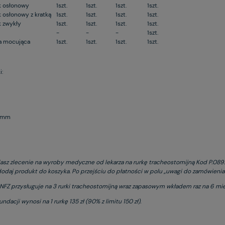
k osłonowy
1szt.
1szt.
1szt.
1szt.
 osłonowy z kratką
1szt.
1szt.
1szt.
1szt.
 zwykły
1szt.
1szt.
1szt.
1szt.
-
-
-
1szt.
a mocująca
1szt.
1szt.
1szt.
1szt.
i:
5 mm
dasz zlecenie na wyroby medyczne od lekarza na rurkę tracheostomijną Kod P.089.
odaj produkt do koszyka. Po przejściu do płatności w polu „uwagi do zamówienia”
NFZ przysługuje na 3 rurki tracheostomijną wraz zapasowym wkładem raz na 6 mie
ndacji wynosi na 1 rurkę 135 zł (90% z limitu 150 zł).