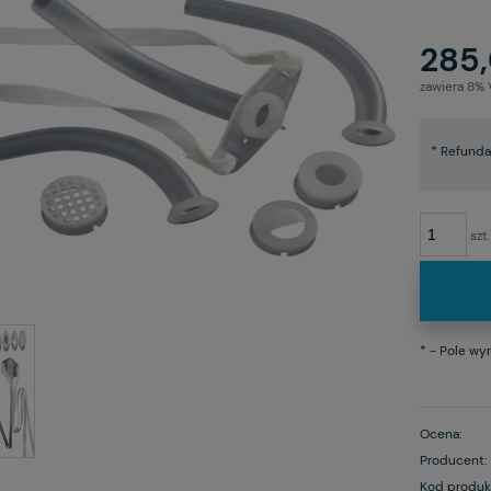
285,
zawiera 8%
*
Refundac
szt.
*
- Pole w
Ocena:
Producent:
Kod produk