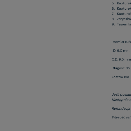
5.
Kapture
6.
Kapturek
7.
Kapturek
8.
Zatyczka
9.
Tasiemk
Rozmiar rurk
I.D. 6,0 mm
O.D. 9,5 mm
Długość 8
Zestaw IVA
Jeśli posia
Następnie d
Refundacja 
Wartość refu