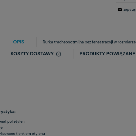
zapytaj
OPIS
Rurka tracheosotmijna bez fenestracyji w rozmiarze
KOSZTY DOSTAWY
PRODUKTY POWIĄZANE
ystyka:
riał: polietylen
we
ylizowane tlenkiem etylenu