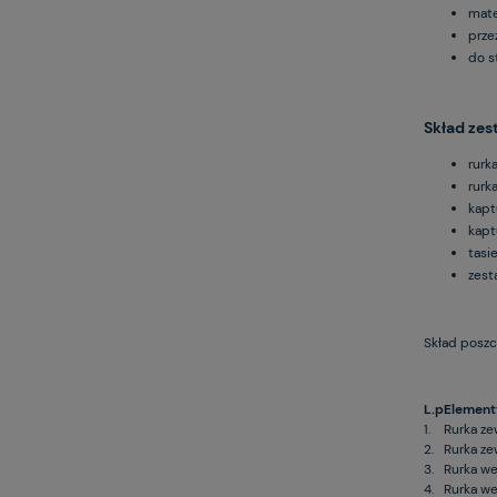
mate
prze
do s
Skład zes
rurk
rurk
kapt
kapt
tasi
zest
Skład poszc
L.p
Element
1.
Rurka ze
2.
Rurka ze
3.
Rurka w
4.
Rurka w