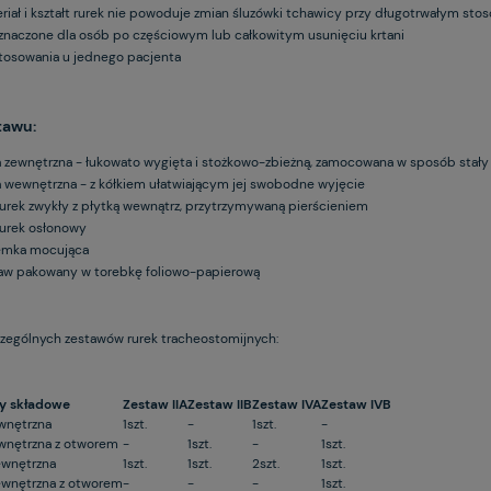
riał i kształt rurek nie powoduje zmian śluzówki tchawicy przy długotrwałym sto
znaczone dla osób po częściowym lub całkowitym usunięciu krtani
tosowania u jednego pacjenta
tawu:
a zewnętrzna - łukowato wygięta i stożkowo-zbieżną, zamocowana w sposób stały 
a wewnętrzna - z kółkiem ułatwiającym jej swobodne wyjęcie
urek zwykły z płytką wewnątrz, przytrzymywaną pierścieniem
urek osłonowy
emka mocująca
aw pakowany w torebkę foliowo-papierową
zególnych zestawów rurek tracheostomijnych:
y składowe
Zestaw IIA
Zestaw IIB
Zestaw IVA
Zestaw IVB
wnętrzna
1szt.
-
1szt.
-
wnętrzna z otworem
-
1szt.
-
1szt.
ewnętrzna
1szt.
1szt.
2szt.
1szt.
ewnętrzna z otworem
-
-
-
1szt.