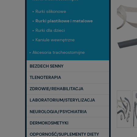
Rurki silikonowe
Rurki plastikowe i metalowe
Rurki dla dzieci
Kaniule wewnętrzne
Akcesoria tracheostomijne
BEZDECH SENNY
TLENOTERAPIA
ZDROWIE/REHABILITACJA
LABORATORIUM/STERYLIZACJA
NEUROLOGIA/PSYCHIATRIA
DERMOKOSMETYKI
ODPORNOŚĆ/SUPLEMENTY DIETY