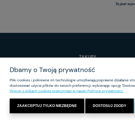
To jest wyr
ZAKUPY
Dbamy o Twoją prywatność
Czas realizacji zamówienia
Program lojalnościowy
Pliki cookies i pokrewne im technologie umożliwiają poprawne działanie s
Formy płatności
dostosować użycie plików do swoich preferencji, wybierając opcję "Dostosu
Koszt dostawy
Więcej o plikach cookies przeczytasz w naszej Polityce prywatności.
Reklamacje i zwroty
ZAAKCEPTUJ TYLKO NIEZBĘDNE
DOSTOSUJ ZGODY
Ma-Je-R Sp. z o.o – biuro: ul