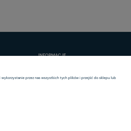
INFORMACJE
O nas
Kontakt
wykorzystanie przez nas wszystkich tych plików i przejść do sklepu lub
Newsletter
il:
zamowienia@majer.com.pl