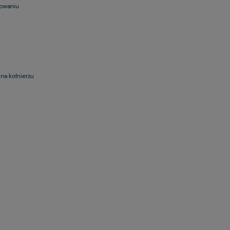
sowaniu
na kołnierzu