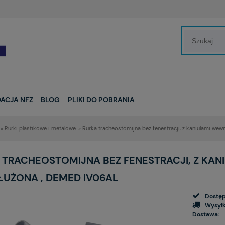
ACJA NFZ
BLOG
PLIKI DO POBRANIA
»
Rurki plastikowe i metalowe
»
Rurka tracheostomijna bez fenestracji, z kaniulami we
 TRACHEOSTOMIJNA BEZ FENESTRACJI, Z KAN
ŁUŻONA , DEMED IV06AL
Dostęp
Wysyłk
Dostawa: