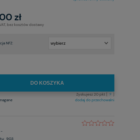
00 zł
 VAT, bez kosztów dostawy
ja NFZ:
DO KOSZYKA
Zyskujesz
20
pkt [
?
]
ymagane
dodaj do przechowalni
-
tu:
903