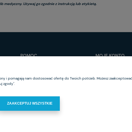
ób medyczny. Używaj go zgodnie z instrukcją lub etykietą.
POMOC
MOJE KONTO
Jak kupować?
Logowanie
Regulamin sklepu
Moje zamówienia
trony i pomagają nam dostosować ofertę do Twoich potrzeb. Możesz zaakceptować 
Częste pytania
Przechowalnia
j zgody".
Polityka prywatności
Ustawienia konta
ZAAKCEPTUJ WSZYSTKIE
. Czarnieckiego 53 01-541 Warszawa | NIP: 1180017272 | Tel.
+48 22 869 93 60
| e-ma