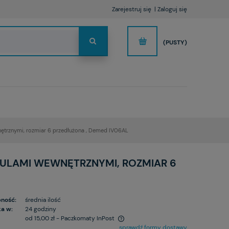
Zarejestruj się
Zaloguj się
(PUSTY)
wnętrznymi, rozmiar 6 przedłużona , Demed IV06AL
IULAMI WEWNĘTRZNYMI, ROZMIAR 6
ność:
średnia ilość
a w:
24 godziny
od 15,00 zł
- Paczkomaty InPost
sprawdź formy dostawy