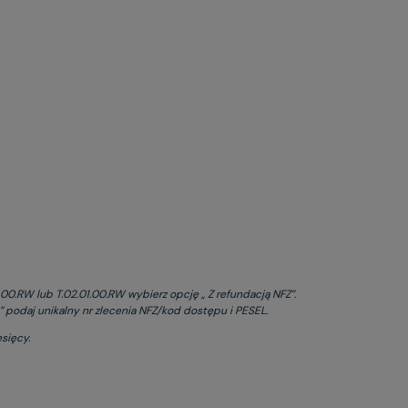
00.RW lub T.02.01.00.RW wybierz opcję „ Z refundacją NFZ”.
 podaj unikalny nr zlecenia NFZ/kod dostępu i PESEL.
sięcy.