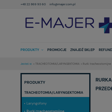
+48 22 869 93 60
info@majer.com.pl
PRODUKTY
PROMOCJE
ZNAJDŹ SKLEP
REFUND
Jesteś w:
»
TRACHEOTOMIA/LARYNGEKTOMIA
»
Rurki tracheostomijne
RURKA
PRODUKTY
PRZED
TRACHEOTOMIA/LARYNGEKTOMIA
Laryngofony
Rurki tracheostomijne