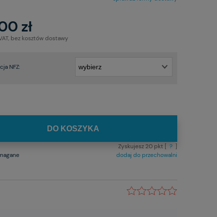
00 zł
 VAT, bez kosztów dostawy
ja NFZ:
DO KOSZYKA
Zyskujesz
20
pkt [
?
]
ymagane
dodaj do przechowalni