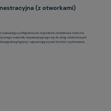
nestracyjna (z otworkami)
ź czasowego podłączenia do respiratora. Dodatkowo rurka ma
medycznego materiału dopasowującego się do dróg oddechowych
wiają łatwą higienę i zapewniają wysoki komfort użytkowania.