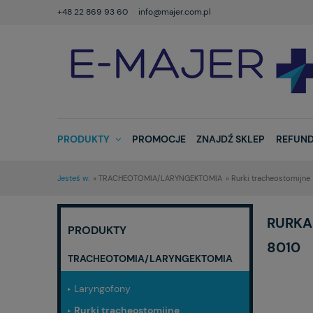
+48 22 869 93 60
info@majer.com.pl
PRODUKTY
PROMOCJE
ZNAJDŹ SKLEP
REFUND
Jesteś w:
»
TRACHEOTOMIA/LARYNGEKTOMIA
»
Rurki tracheostomijne
RURKA
PRODUKTY
8010
TRACHEOTOMIA/LARYNGEKTOMIA
Laryngofony
Rurki tracheostomijne