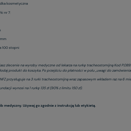
dka kosmetyczna
i nr 7:
m
0 mm
a 100 stopni
dasz zlecenie na wyroby medyczne od lekarza na rurkę tracheostomijną Kod P.089.
odaj produkt do koszyka. Po przejściu do płatności w polu „uwagi do zamówienia”
NFZ przysługuje na 3 rurki tracheostomijną wraz zapasowym wkładem raz na 6 mie
ndacji wynosi na 1 rurkę 135 zł (90% z limitu 150 zł).
ób medyczny. Używaj go zgodnie z instrukcją lub etykietą.