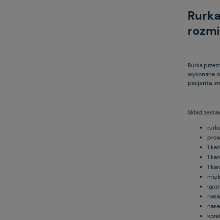
Rurka
rozmi
Rurka przez
wykonane ot
pacjenta, z
Skład zesta
rurk
prow
1 ka
1 ka
1 ka
mięk
łącz
nasa
nasa
kore