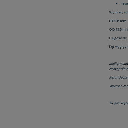
nasa
Wymiary rurk
I.D. 9,5 mm
O.D. 13,8 m
Długość 8
Kąt wygięci
Jeśli posia
Następnie d
Refundacja 
Wartość refu
To jest wyr