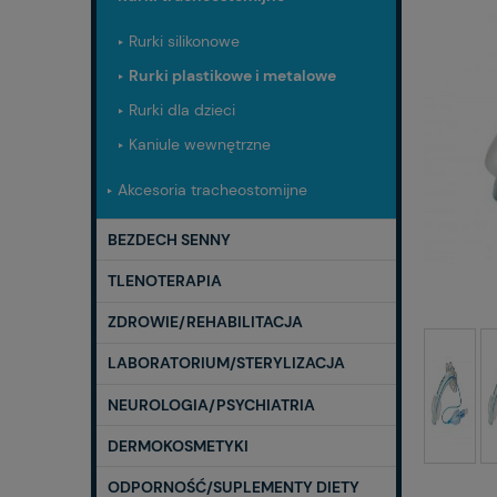
Rurki silikonowe
Rurki plastikowe i metalowe
Rurki dla dzieci
Kaniule wewnętrzne
Akcesoria tracheostomijne
BEZDECH SENNY
TLENOTERAPIA
ZDROWIE/REHABILITACJA
LABORATORIUM/STERYLIZACJA
NEUROLOGIA/PSYCHIATRIA
DERMOKOSMETYKI
ODPORNOŚĆ/SUPLEMENTY DIETY