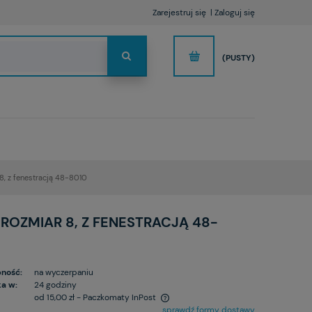
Zarejestruj się
Zaloguj się
(PUSTY)
8, z fenestracją 48-8010
ROZMIAR 8, Z FENESTRACJĄ 48-
ność:
na wyczerpaniu
a w:
24 godziny
od 15,00 zł
- Paczkomaty InPost
sprawdź formy dostawy