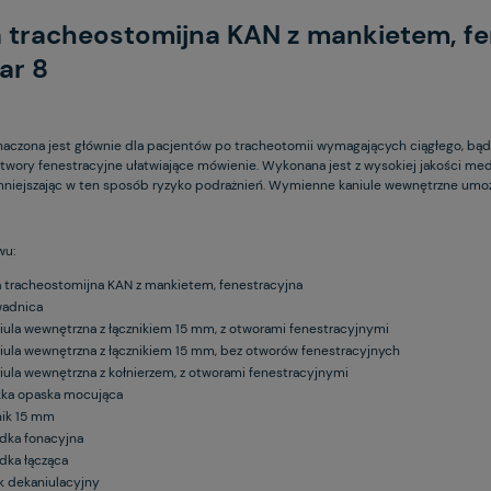
 tracheostomijna KAN z mankietem, fe
ar 8
naczona jest głównie dla pacjentów po tracheotomii wymagających ciągłego, bąd
wory fenestracyjne ułatwiające mówienie. Wykonana jest z wysokiej jakości 
mniejszając w ten sposób ryzyko podrażnień. Wymienne kaniule wewnętrzne umożli
wu:
a tracheostomijna KAN z mankietem, fenestracyjna
adnica
niula wewnętrzna z łącznikiem 15 mm, z otworami fenestracyjnymi
niula wewnętrzna z łącznikiem 15 mm, bez otworów fenestracyjnych
niula wewnętrzna z kołnierzem, z otworami fenestracyjnymi
ka opaska mocująca
nik 15 mm
dka fonacyjna
dka łącząca
k dekaniulacyjny