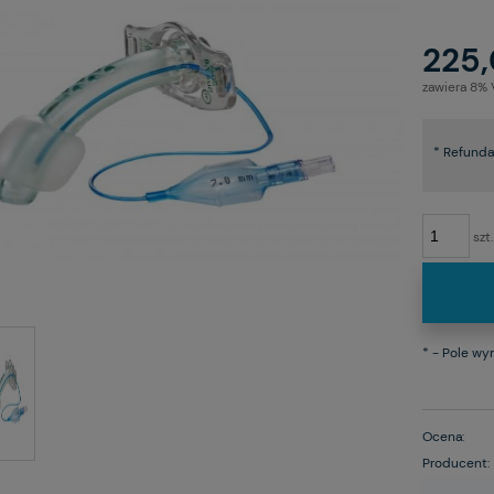
225,
zawiera 8%
*
Refundac
szt.
*
- Pole w
Ocena:
Producent: