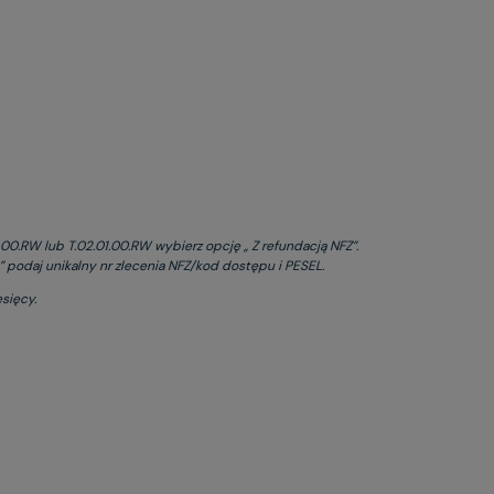
00.RW lub T.02.01.00.RW wybierz opcję „ Z refundacją NFZ”.
 podaj unikalny nr zlecenia NFZ/kod dostępu i PESEL.
sięcy.