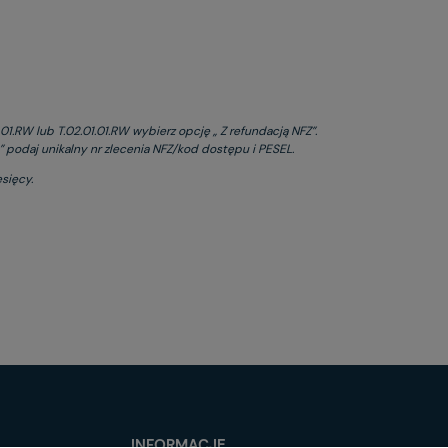
1.RW lub T.02.01.01.RW wybierz opcję „ Z refundacją NFZ”.
 podaj unikalny nr zlecenia NFZ/kod dostępu i PESEL.
sięcy.
INFORMACJE