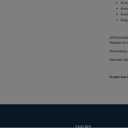
W ko
Rozm
Śred
Dług
Jeśli posia
Następnie d
Refundacja 
Wartość refu
To jest wyr
ZAKUPY