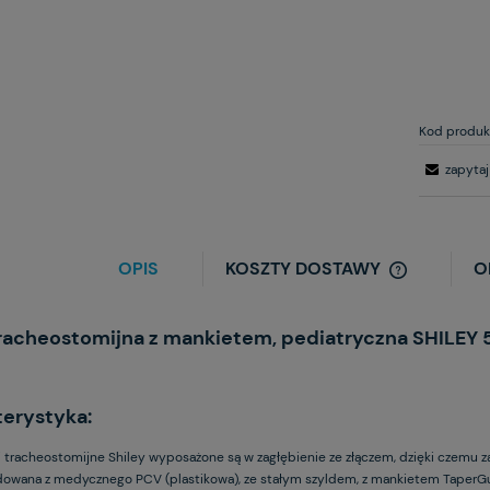
Kod produk
zapytaj
OPIS
KOSZTY DOSTAWY
O
racheostomijna z mankietem, pediatryczna SHILEY 5
erystyka:
i tracheostomijne Shiley wyposażone są w zagłębienie ze złączem, dzięki czemu z
owana z medycznego PCV (plastikowa), ze stałym szyldem, z mankietem TaperGu