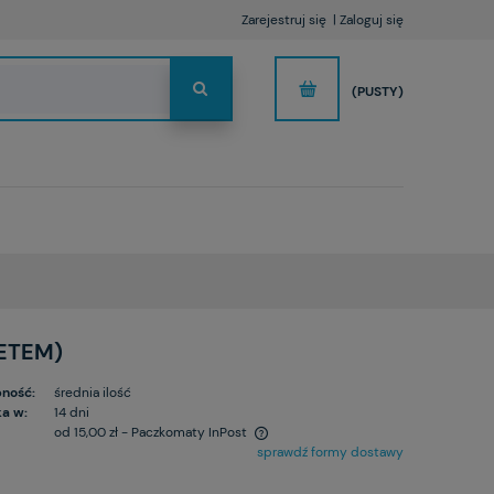
Zarejestruj się
Zaloguj się
(PUSTY)
ETEM)
ność:
średnia ilość
a w:
14 dni
od 15,00 zł
- Paczkomaty InPost
sprawdź formy dostawy