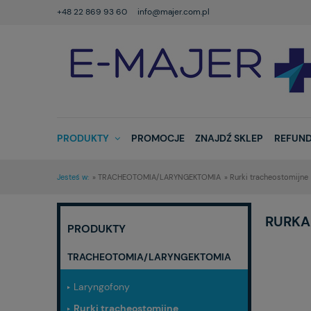
+48 22 869 93 60
info@majer.com.pl
PRODUKTY
PROMOCJE
ZNAJDŹ SKLEP
REFUND
Jesteś w:
»
TRACHEOTOMIA/LARYNGEKTOMIA
»
Rurki tracheostomijne
RURKA
PRODUKTY
TRACHEOTOMIA/LARYNGEKTOMIA
Laryngofony
Rurki tracheostomijne