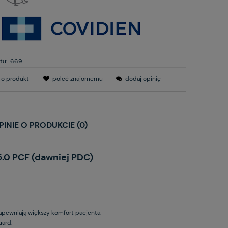
tu:
669
 o produkt
poleć znajomemu
dodaj opinię
PINIE O PRODUKCIE (0)
.0 PCF (dawniej PDC)
apewniają większy komfort pacjenta.
ard.