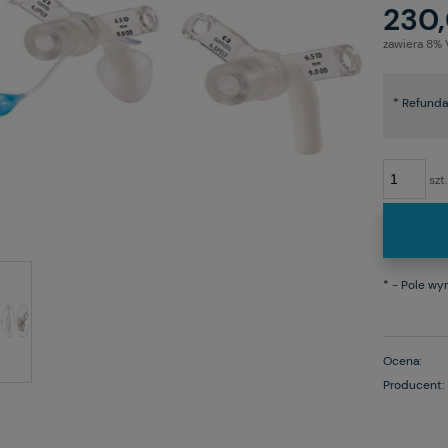
230,
zawiera 8%
*
Refundac
szt.
*
- Pole w
Ocena:
Producent: