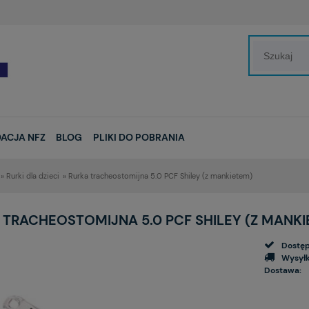
ACJA NFZ
BLOG
PLIKI DO POBRANIA
»
Rurki dla dzieci
»
Rurka tracheostomijna 5.0 PCF Shiley (z mankietem)
 TRACHEOSTOMIJNA 5.0 PCF SHILEY (Z MANKI
Dostęp
Wysyłk
Dostawa: