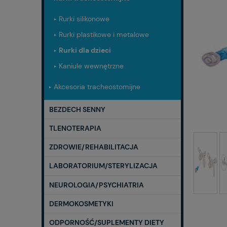
Rurki silikonowe
Rurki plastikowe i metalowe
Rurki dla dzieci
Kaniule wewnętrzne
Akcesoria tracheostomijne
BEZDECH SENNY
TLENOTERAPIA
ZDROWIE/REHABILITACJA
LABORATORIUM/STERYLIZACJA
NEUROLOGIA/PSYCHIATRIA
DERMOKOSMETYKI
ODPORNOŚĆ/SUPLEMENTY DIETY