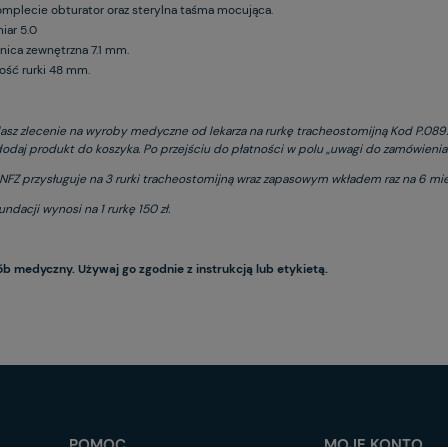
mplecie obturator oraz sterylna taśma mocująca.
iar 5.0
nica zewnętrzna 7.1 mm.
ość rurki 48 mm.
dasz zlecenie na wyroby medyczne od lekarza na rurkę tracheostomijną Kod P.089.0
odaj produkt do koszyka. Po przejściu do płatności w polu „uwagi do zamówienia”
NFZ przysługuje na 3 rurki tracheostomijną wraz zapasowym wkładem raz na 6 mie
ndacji wynosi na 1 rurkę 150 zł.
ób medyczny. Używaj go zgodnie z instrukcją lub etykietą.
POMOC
MOJE KONTO