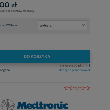
00 zł
 VAT, bez kosztów dostawy
ja NFZ Rurki:
DO KOSZYKA
Zyskujesz
20
pkt [
?
]
ymagane
dodaj do przechowalni