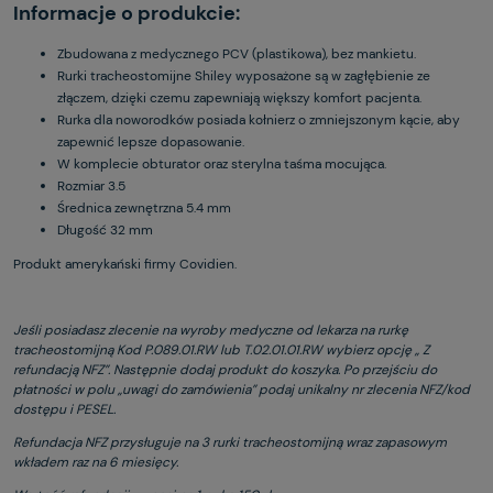
Informacje o produkcie:
Zbudowana z medycznego PCV (plastikowa), bez mankietu.
Rurki tracheostomijne Shiley wyposażone są w zagłębienie ze
złączem, dzięki czemu zapewniają większy komfort pacjenta.
Rurka dla noworodków posiada kołnierz o zmniejszonym kącie, aby
zapewnić lepsze dopasowanie.
W komplecie obturator oraz sterylna taśma mocująca.
Rozmiar 3.5
Średnica zewnętrzna 5.4 mm
Długość 32 mm
Produkt amerykański firmy Covidien.
Jeśli posiadasz zlecenie na wyroby medyczne od lekarza na rurkę
tracheostomijną Kod P.089.01.RW lub T.02.01.01.RW wybierz opcję „ Z
refundacją NFZ”. Następnie dodaj produkt do koszyka. Po przejściu do
płatności w polu „uwagi do zamówienia” podaj unikalny nr zlecenia NFZ/kod
dostępu i PESEL.
Refundacja NFZ przysługuje na 3 rurki tracheostomijną wraz zapasowym
wkładem raz na 6 miesięcy.