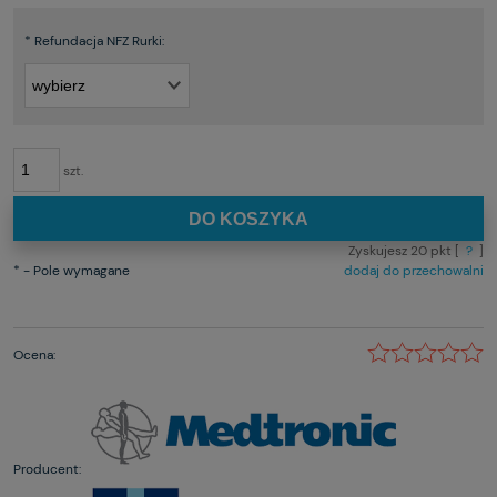
*
Refundacja NFZ Rurki:
szt.
DO KOSZYKA
Zyskujesz
20
pkt [
?
]
*
- Pole wymagane
dodaj do przechowalni
Ocena:
Producent: