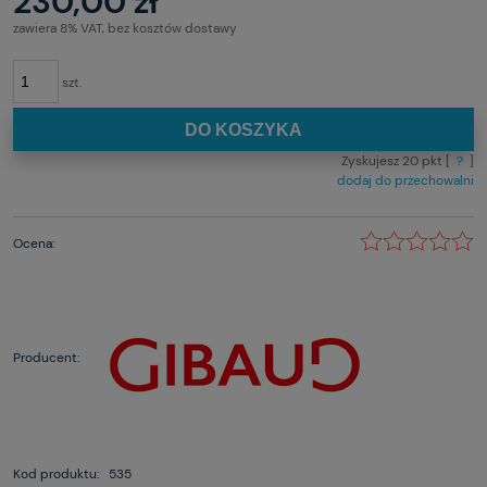
230,00 zł
zawiera 8% VAT, bez kosztów dostawy
szt.
DO KOSZYKA
Zyskujesz
20
pkt [
?
]
dodaj do przechowalni
Ocena:
Producent:
Kod produktu:
535