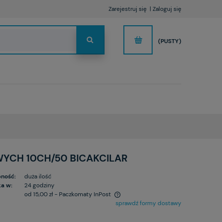
Zarejestruj się
Zaloguj się
(PUSTY)
CH 10CH/50 BICAKCILAR
ność:
duża ilość
a w:
24 godziny
od 15,00 zł
- Paczkomaty InPost
sprawdź formy dostawy