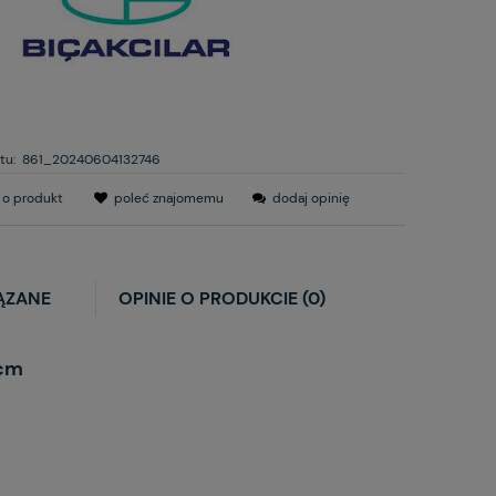
tu:
861_20240604132746
 o produkt
poleć znajomemu
dodaj opinię
ĄZANE
OPINIE O PRODUKCIE (0)
0cm