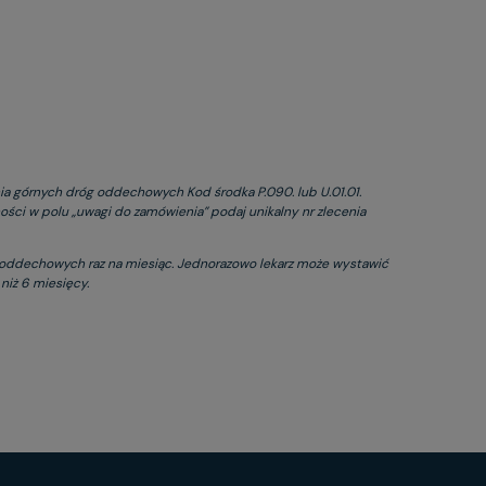
ia górnych dróg oddechowych Kod środka P.090. lub U.01.01.
ności w polu „uwagi do zamówienia” podaj unikalny nr zlecenia
 oddechowych raz na miesiąc. Jednorazowo lekarz może wystawić
niż 6 miesięcy.