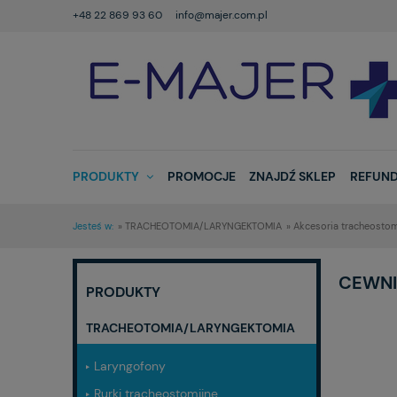
+48 22 869 93 60
info@majer.com.pl
PRODUKTY
PROMOCJE
ZNAJDŹ SKLEP
REFUND
Jesteś w:
»
TRACHEOTOMIA/LARYNGEKTOMIA
»
Akcesoria tracheostom
CEWNI
PRODUKTY
TRACHEOTOMIA/LARYNGEKTOMIA
Laryngofony
Rurki tracheostomijne