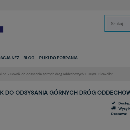
ACJA NFZ
BLOG
PLIKI DO POBRANIA
ijne
»
Cewnik do odsysania górnych dróg oddechowych 10CH/50 Bicakcilar
K DO ODSYSANIA GÓRNYCH DRÓG ODDECHOWY
Dostęp
Wysyłk
Dostawa: