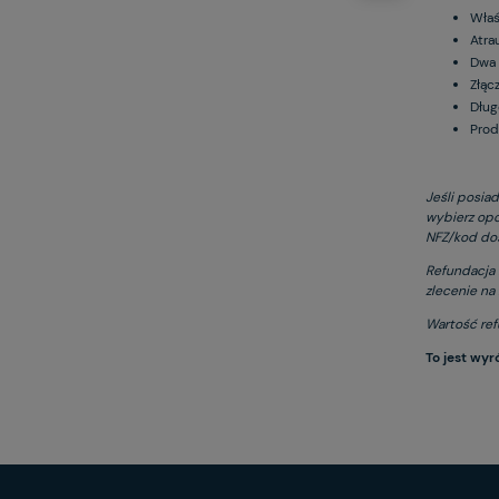
Właś
Atra
Dwa 
Złąc
Dług
Prod
Jeśli posia
wybierz opc
NFZ/kod dos
Refundacja 
zlecenie na
Wartość refu
To jest wyr