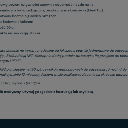
ciwy poziom sztywności zapewnia odporność na załamanie
umatyczna lekko zaokrąglona, prosta, otwarta końcówka (Ideal Tip)
otwory boczne o gładkich brzegach
ze kodowane kolorem
ość 50 cm
ukty nie zawierają lateksu.
dasz zlecenie na wyroby medyczne od lekarza na cewniki jednorazowe do odsysan
ję „ Z refundacją NFZ”. Następnie dodaj produkt do koszyka. Po przejściu do płat
tępu i PESEL.
NFZ przysługuje na 180 szt. cewników jednorazowych do odsysania górnych dróg
 maksymalnie 12 miesięcy. Pacjent może zrealizować zlecenie na okres nie dłuższy 
ndacji wynosi 0,80 zł/szt.
ób medyczny. Używaj go zgodnie z instrukcją lub etykietą.