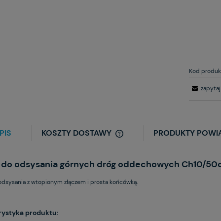
Kod produk
zapytaj
PIS
KOSZTY DOSTAWY
PRODUKTY POWI
 do odsysania górnych dróg oddechowych Ch10/5
dsysania z wtopionym złączem i prosta końcówką.
rystyka produktu: