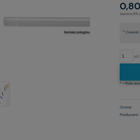
0,80
zawiera 8%
*
Cewnik:
szt.
*
- Pole w
Ocena:
Producent: