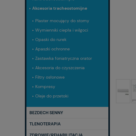
Akcesoria tracheostomijne
Plaster mocujący do stomy
Wymienniki ciepła i wilgoci
Opaski do rurek
Apaszki ochronne
Zastawka foniatryczna orator
Akcesoria do czyszczenia
Filtry osłonowe
Kompresy
Oleje do przetoki
BEZDECH SENNY
TLENOTERAPIA
ZDROWIE/REHABILITACJA