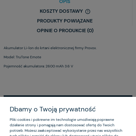
OPIS
KOSZTY DOSTAWY
PRODUKTY POWIĄZANE
OPINIE O PRODUKCIE (0)
Akumulator Li-lon do krtani elektronicznej firmy Provox.
Model: TruTone Emote
Pojemność akumulatora: 2600 mAh 3.6 V
Dbamy o Twoją prywatność
ZAKUPY
Pliki cookies i pokrewne im technologie umożliwiają poprawne
działanie strony i pomagają nam dostosować ofertę do Twoich
POMOC
potrzeb. Możesz zaakceptować wykorzystanie przez nas wszystkich