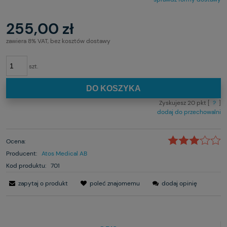
255,00 zł
zawiera 8% VAT, bez kosztów dostawy
szt.
DO KOSZYKA
Zyskujesz
20
pkt [
?
]
dodaj do przechowalni
Ocena:
Producent:
Atos Medical AB
Kod produktu:
701
zapytaj o produkt
poleć znajomemu
dodaj opinię