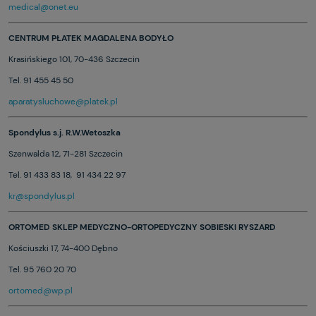
medical@onet.eu
CENTRUM PŁATEK MAGDALENA BODYŁO
Krasińskiego 101, 70-436 Szczecin
Tel. 91 455 45 50
aparatysluchowe@platek.pl
Spondylus s.j. R.W.Wetoszka
Szenwalda 12, 71-281 Szczecin
Tel. 91 433 83 18, 91 434 22 97
kr@spondylus.pl
ORTOMED SKLEP MEDYCZNO-ORTOPEDYCZNY SOBIESKI RYSZARD
Kościuszki 17, 74-400 Dębno
Tel. 95 760 20 70
ortomed@wp.pl