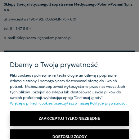
Sklepy Specjalistycznego Zaopatrzenia Medycznego Pofam-Poznań Sp. z
o.o.
ul. Zwycięstwa 190-192, KOSZALIN 75 - 601
tel. 94 347 11 94
e-mail: sklep.koszalin@pofam.poznan.pl
Dbamy o Twoją prywatność
ZAKUPY
Pliki cookies i pokrewne im technologie umożliwiają poprawne
działanie strony i pomagają nam dostosować ofertę do Twoich
POMOC
potrzeb. Możesz zaakceptować wykorzystanie przez nas wszystkich
tych plików i przejść do sklepu lub dostosować użycie plików do
MOJE KONTO
swoich preferencji, wybierając opcję "Dostosuj zgody".
Więcej o plikach cookies przeczytasz w naszej Polityce prywatności.
INFORMACJE
ZAAKCEPTUJ TYLKO NIEZBĘDNE
Ma-Je-R Sp. z o.o – biuro: ul. Czarnieckiego 53 01-541 Warszawa | NIP:
DOSTOSUJ ZGODY