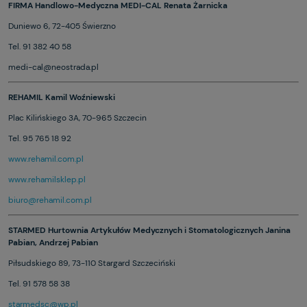
FIRMA Handlowo-Medyczna MEDI-CAL Renata Żarnicka
Duniewo 6, 72-405 Świerzno
Tel. 91 382 40 58
medi-cal@neostrada.pl
REHAMIL Kamil Woźniewski
Plac Kilińskiego 3A, 70-965 Szczecin
Tel. 95 765 18 92
www.rehamil.com.pl
www.rehamilsklep.pl
biuro@rehamil.com.pl
STARMED Hurtownia Artykułów Medycznych i Stomatologicznych Janina
Pabian, Andrzej Pabian
Piłsudskiego 89, 73-110 Stargard Szczeciński
Tel. 91 578 58 38
starmedsc@wp.pl