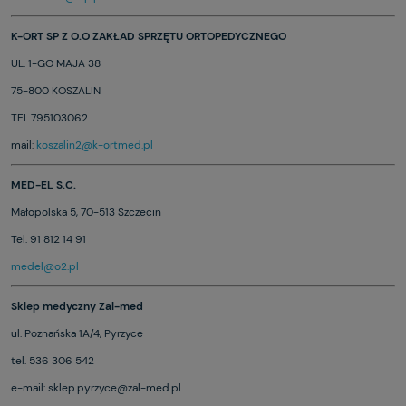
K-ORT SP Z O.O ZAKŁAD SPRZĘTU ORTOPEDYCZNEGO
UL. 1-GO MAJA 38
75-800 KOSZALIN
TEL.795103062
mail:
koszalin2@k-ortmed.pl
MED-EL S.C.
Małopolska 5, 70-513 Szczecin
Tel. 91 812 14 91
medel@o2.pl
Sklep medyczny Zal-med
ul. Poznańska 1A/4, Pyrzyce
tel. 536 306 542
e-mail: sklep.pyrzyce@zal-med.pl