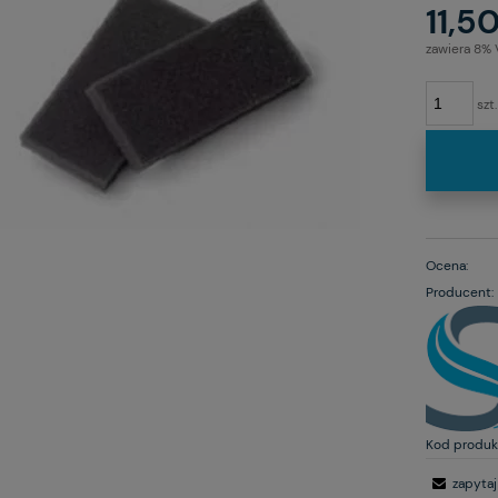
11,50
zawiera 8%
szt.
Ocena:
Producent:
Kod produk
zapytaj