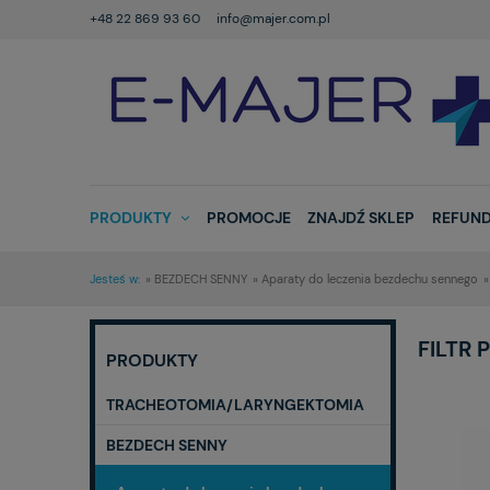
+48 22 869 93 60
info@majer.com.pl
PRODUKTY
PROMOCJE
ZNAJDŹ SKLEP
REFUND
Jesteś w:
»
BEZDECH SENNY
»
Aparaty do leczenia bezdechu sennego
»
FILTR
PRODUKTY
TRACHEOTOMIA/LARYNGEKTOMIA
BEZDECH SENNY