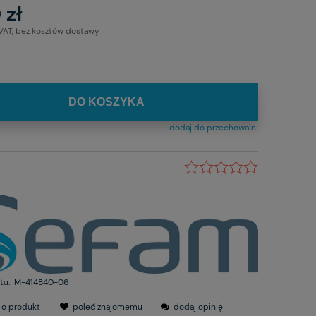
 zł
 VAT, bez kosztów dostawy
DO KOSZYKA
dodaj do przechowalni
tu:
M-414840-06
 o produkt
poleć znajomemu
dodaj opinię