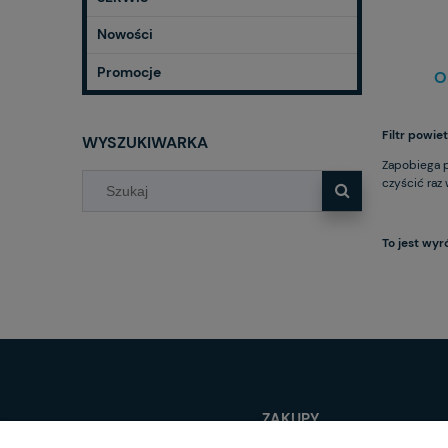
Nowości
Promocje
O
Filtr powi
WYSZUKIWARKA
Zapobiega pr
czyścić raz
To jest wyr
ZAKUPY