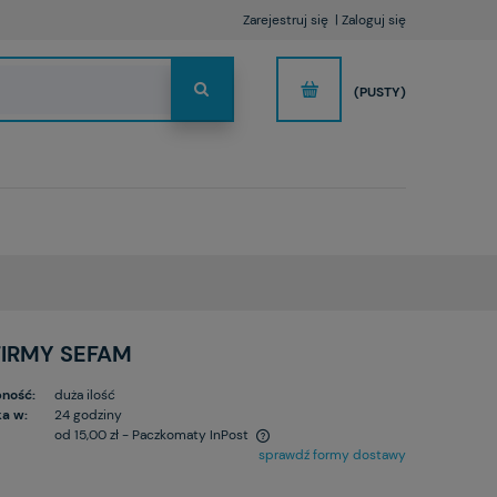
Zarejestruj się
Zaloguj się
(PUSTY)
FIRMY SEFAM
ność:
duża ilość
a w:
24 godziny
od 15,00 zł
- Paczkomaty InPost
sprawdź formy dostawy