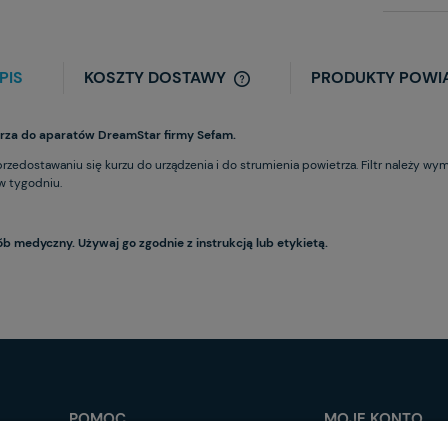
PIS
KOSZTY DOSTAWY
PRODUKTY POWI
etrza do aparatów DreamStar firmy Sefam.
zedostawaniu się kurzu do urządzenia i do strumienia powietrza. Filtr należy wymi
 w tygodniu.
ób medyczny. Używaj go zgodnie z instrukcją lub etykietą.
POMOC
MOJE KONTO