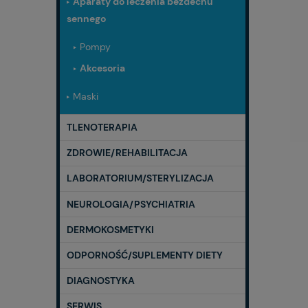
Aparaty do leczenia bezdechu
sennego
Pompy
Akcesoria
Maski
TLENOTERAPIA
ZDROWIE/REHABILITACJA
LABORATORIUM/STERYLIZACJA
NEUROLOGIA/PSYCHIATRIA
DERMOKOSMETYKI
ODPORNOŚĆ/SUPLEMENTY DIETY
DIAGNOSTYKA
SERWIS